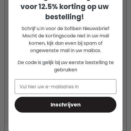
voor 12.5% korting op uw
Celeste
(1)
bestelling!
Collection
(1)
Schrijf u in voor de Sofiben Nieuwsbrief
cotton blend
(1)
Mocht de kortingscode niet in uw mail
komen, kijk dan even bij spam of
dekbedovertrek
(3)
ongewenste mail in uw maibox.
De code is gelijk bij uw eerste bestelling te
dekbedovertrekken
(3)
gebruiken
doorlopende rits
(2)
Easy Care
(1)
exclusive
(1)
Inschrijven
Flanel
(2)
katoen
(3)