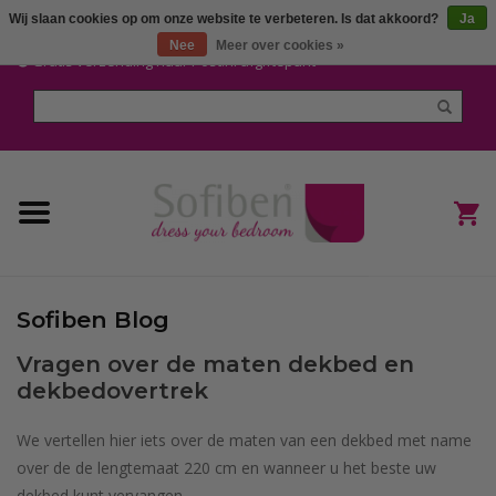
Wij slaan cookies op om onze website te verbeteren. Is dat akkoord?
Ja
Mijn account / Registreren
Nee
Meer over cookies »
Gratis verzending naar Post.nl afgiftepunt
Home
Dekbedden en Kussens
Dekbedovertrekken
Nieuw
Sofiben Blog
(Hoes) Laken en Lakensets
Vragen over de maten dekbed en
dekbedovertrek
Sofiben Outlet
We vertellen hier iets over de maten van een dekbed met name
Sofiben BLOG
over de de lengtemaat 220 cm en wanneer u het beste uw
dekbed kunt vervangen.