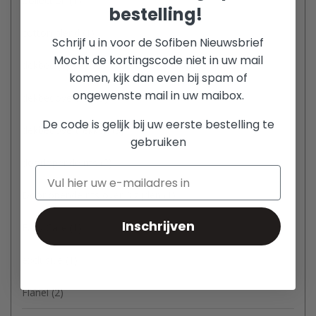
Collection
(1)
bestelling!
cotton blend
(1)
Schrijf u in voor de Sofiben Nieuwsbrief
Mocht de kortingscode niet in uw mail
dekbed
(1)
komen, kijk dan even bij spam of
ongewenste mail in uw maibox.
dekbedovertrek
(3)
De code is gelijk bij uw eerste bestelling te
dekbedovertrekken
(3)
gebruiken
doorlopende rits
(2)
Doorlopende rits over 3 zijden
(1)
Inschrijven
Easy Care
(1)
exclusive
(1)
Flanel
(2)