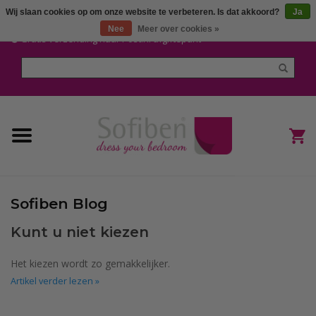
Wij slaan cookies op om onze website te verbeteren. Is dat akkoord?
Ja
Mijn account / Registreren
Nee
Meer over cookies »
Gratis verzending naar Post.nl afgiftepunt
Home
Dekbedden en Kussens
Dekbedovertrekken
Nieuw
Sofiben Blog
(Hoes) Laken en Lakensets
Kunt u niet kiezen
Sofiben Outlet
Het kiezen wordt zo gemakkelijker.
Artikel verder lezen »
Sofiben BLOG