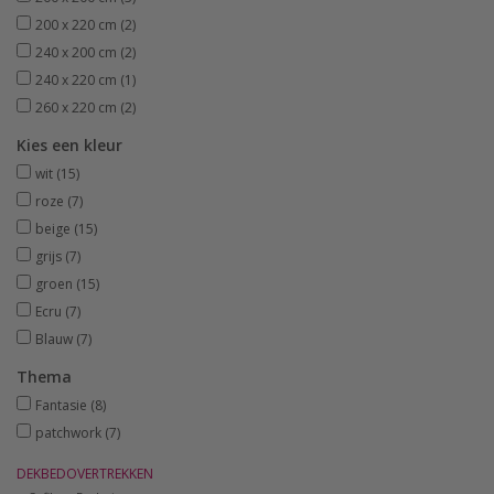
200 x 220 cm
(2)
240 x 200 cm
(2)
240 x 220 cm
(1)
260 x 220 cm
(2)
Kies een kleur
wit
(15)
roze
(7)
beige
(15)
grijs
(7)
groen
(15)
Ecru
(7)
Blauw
(7)
Thema
Fantasie
(8)
patchwork
(7)
DEKBEDOVERTREKKEN