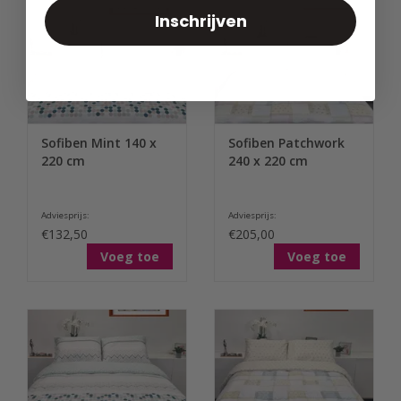
Inschrijven
Sofiben Mint 140 x
Sofiben Patchwork
220 cm
240 x 220 cm
Adviesprijs:
Adviesprijs:
€132,50
€205,00
Voeg toe
Voeg toe