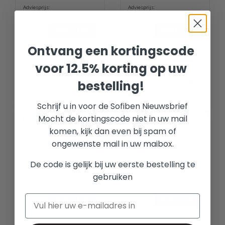
Adviesprijs:
Adviesprijs:
€177,75
€180,00
Voeg toe
Voeg toe
Ontvang een kortingscode
voor 12.5% korting op uw
bestelling!
Schrijf u in voor de Sofiben Nieuwsbrief
Mocht de kortingscode niet in uw mail
komen, kijk dan even bij spam of
Sofiben Mint 140 x
Sofiben Patchwork
ongewenste mail in uw maibox.
200 cm
240 x 200 cm
De code is gelijk bij uw eerste bestelling te
gebruiken
Adviesprijs:
Adviesprijs:
€131,50
€195,50
Voeg toe
Voeg toe