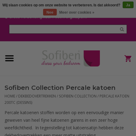
Wij slaan cookies op om onze website te verbeteren. Is dat akkoord?
Ja
Mijn account / Registreren
Nee
Meer over cookies »
Gratis verzending naar Post.nl afgiftepunt
Home
Dekbedden en Kussens
Dekbedovertrekken
Nieuw
Sofiben Collection Percale katoen
(Hoes) Laken en Lakensets
HOME
/
DEKBEDOVERTREKKEN
/
SOFIBEN COLLECTION
/
PERCALE KATOEN
200TC (DESSINS)
Sofiben Outlet
Percale katoenen stoffen worden op een eenvoudige manier
geweven van heel fijne katoenen garens in een zeer hoge
Sofiben BLOG
weefdichtheid. In tegenstelling tot katoensatijn hebben deze
dekbedovertrekken een meer matte uitstraling.