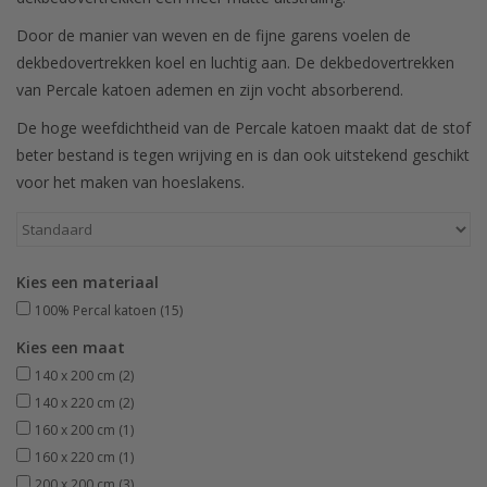
Door de manier van weven en de fijne garens voelen de
dekbedovertrekken koel en luchtig aan. De dekbedovertrekken
van Percale katoen ademen en zijn vocht absorberend.
De hoge weefdichtheid van de Percale katoen maakt dat de stof
beter bestand is tegen wrijving en is dan ook uitstekend geschikt
voor het maken van hoeslakens.
Kies een materiaal
100% Percal katoen
(15)
Kies een maat
140 x 200 cm
(2)
140 x 220 cm
(2)
160 x 200 cm
(1)
160 x 220 cm
(1)
200 x 200 cm
(3)