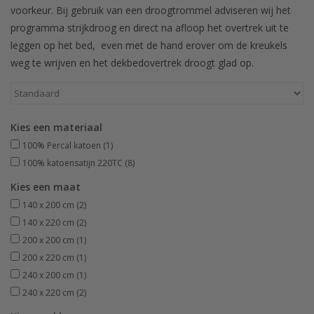
voorkeur. Bij gebruik van een droogtrommel adviseren wij het
programma strijkdroog en direct na afloop het overtrek uit te
leggen op het bed, even met de hand erover om de kreukels
weg te wrijven en het dekbedovertrek droogt glad op.
Kies een materiaal
100% Percal katoen
(1)
100% katoensatijn 220TC
(8)
Kies een maat
140 x 200 cm
(2)
140 x 220 cm
(2)
200 x 200 cm
(1)
200 x 220 cm
(1)
240 x 200 cm
(1)
240 x 220 cm
(2)