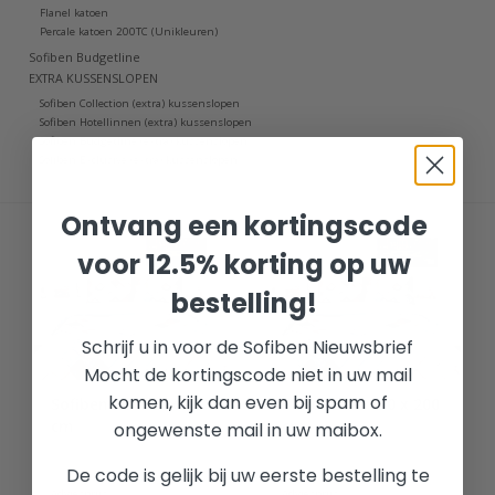
Flanel katoen
Percale katoen 200TC (Unikleuren)
Sofiben Budgetline
EXTRA KUSSENSLOPEN
Sofiben Collection (extra) kussenslopen
Sofiben Hotellinnen (extra) kussenslopen
Sofiben Budgetline (extra) kussenslopen
Sofiben Exclusive (extra) kussenslopen
Ontvang een kortingscode
voor 12.5% korting op uw
bestelling!
Schrijf u in voor de Sofiben Nieuwsbrief
Mocht de kortingscode niet in uw mail
komen, kijk dan even bij spam of
Sofiben Lei 140 x 220
Sofiben Lei 140 x 200
cm
cm
ongewenste mail in uw maibox.
De code is gelijk bij uw eerste bestelling te
Adviesprijs:
Adviesprijs: