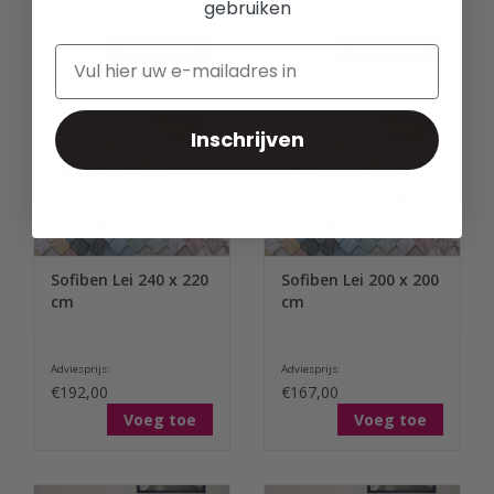
gebruiken
€125,75
€124,95
Voeg toe
Voeg toe
Inschrijven
Sofiben Lei 240 x 220
Sofiben Lei 200 x 200
cm
cm
Adviesprijs:
Adviesprijs:
€192,00
€167,00
Voeg toe
Voeg toe