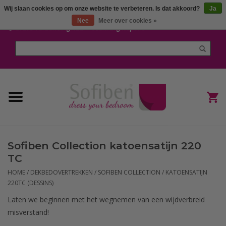
Wij slaan cookies op om onze website te verbeteren. Is dat akkoord?
Ja
Mijn account / Registreren
Nee
Meer over cookies »
Gratis verzending naar Post.nl afgiftepunt
Home
Dekbedden en Kussens
Dekbedovertrekken
Nieuw
Sofiben Collection katoensatijn 220
(Hoes) Laken en Lakensets
TC
HOME
/
DEKBEDOVERTREKKEN
/
SOFIBEN COLLECTION
/
KATOENSATIJN
Sofiben Outlet
220TC (DESSINS)
Laten we beginnen met het wegnemen van een wijdverbreid
Sofiben BLOG
misverstand!