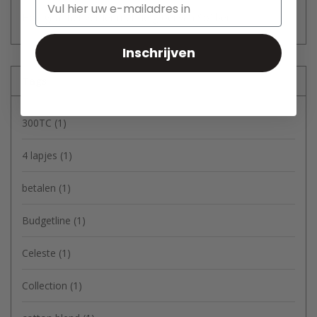
Hoe gaat het verder met de groei van Sofiben
Inschrijven
Tags
300TC
(1)
4 lapjes
(1)
betalen
(1)
Budgetline
(1)
Celeste
(1)
Collection
(1)