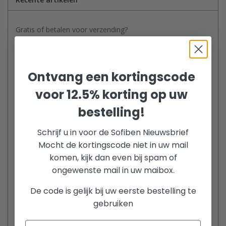
Gratis of betalen voor verzending?
De instopstrook van Sofiben
Ontvang een kortingscode
gespreid betalen
voor 12.5% korting op uw
Wasvoorschriften
bestelling!
Hoe de kortingscode te gebruiken
Schrijf u in voor de Sofiben Nieuwsbrief
Mocht de kortingscode niet in uw mail
Lees over het gemak en gebruik van een Sofiben.
komen, kijk dan even bij spam of
Kunt u niet kiezen
ongewenste mail in uw maibox.
De code is gelijk bij uw eerste bestelling te
Hitte, wat te doen om goed te slapen
gebruiken
Kunt u niet kiezen?