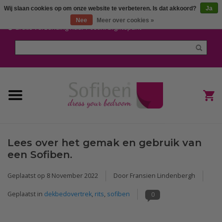
Wij slaan cookies op om onze website te verbeteren. Is dat akkoord?
Ja
Mijn account / Registreren
Nee
Meer over cookies »
Gratis verzending naar Post.nl afgiftepunt
Home
Dekbedden en Kussens
Dekbedovertrekken
Nieuw
Lees over het gemak en gebruik van
(Hoes) Laken en Lakensets
een Sofiben.
Sofiben Outlet
Geplaatst op
8 November 2022
Door Fransien Lindenbergh
Geplaatst in
dekbedovertrek
,
rits
,
sofiben
0
Sofiben BLOG