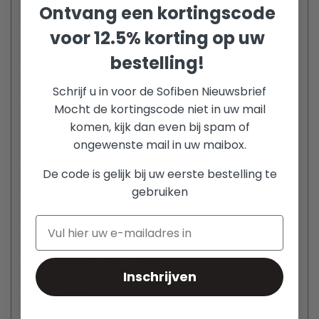
Ontvang een kortingscode
Budgetline
(1)
voor 12.5% korting op uw
bestelling!
Celeste
(1)
Schrijf u in voor de Sofiben Nieuwsbrief
cotton blend
(1)
Mocht de kortingscode niet in uw mail
komen, kijk dan even bij spam of
dekbed
(1)
ongewenste mail in uw maibox.
dekbedovertrek
(3)
De code is gelijk bij uw eerste bestelling te
gebruiken
dekbedovertrekken
(3)
doorlopende rits
(2)
Doorlopende rits over 3 zijden
(1)
Inschrijven
Easy Care
(1)