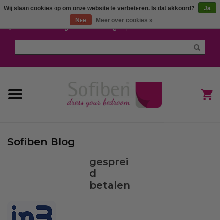
Wij slaan cookies op om onze website te verbeteren. Is dat akkoord?
Ja
Mijn account / Registreren
Nee
Meer over cookies »
Gratis verzending naar Post.nl afgiftepunt
Home
Dekbedden en Kussens
Dekbedovertrekken
Nieuw
Sofiben Blog
(Hoes) Laken en Lakensets
gesprei
d
Sofiben Outlet
betalen
Sofiben BLOG