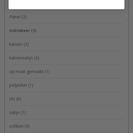
exclusive
(1)
Flanel
(2)
indriekeer
(1)
katoen
(3)
katoensatijn
(3)
op maat gemaakt
(1)
polyester
(1)
rits
(6)
satijn
(1)
sofiben
(9)