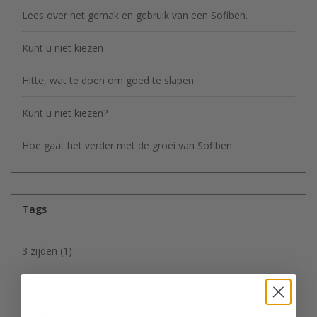
Lees over het gemak en gebruik van een Sofiben.
Kunt u niet kiezen
Hitte, wat te doen om goed te slapen
Kunt u niet kiezen?
Hoe gaat het verder met de groei van Sofiben
Tags
3 zijden
(1)
300TC
(1)
betalen
(1)