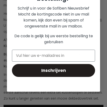
maken voeg deze optie dan toe aan uw winkelwagen.
Schrijf u in voor de Sofiben Nieuwsbrief
Het dekbedovertrek wordt standaard geleverd met 2
Mocht de kortingscode niet in uw mail
kussenslopen van 60 x 70 cm. en voorzien van een hotelsluiting.
komen, kijk dan even bij spam of
U kunt ook een andere maat opgeven. Dit kunt u aangeven bij
ongewenste mail in uw maibox.
opmerkingen.
De code is gelijk bij uw eerste bestelling te
ATTENTIE: EXTRA VOORDEEL BIJ AANSCHAF VAN 2 EXTRA
gebruiken
KUSSENSLOPEN.
Bij de aankoop van 2 extra kussenslopen ontvangt u
automatisch een korting van 15% op het tweede
kussensloop.
Inschrijven
In de praktijk blijkt dat kussenslopen sneller slijten dan het
dekbedovertrek en dat het nabestellen van kussenslopen
moeilijk, zo niet onmogelijk is. Sofiben adviseert u om bij de
eerste aanschaf tevens een extra set kussenslopen te bestellen.
Zo kunt u langer genieten van een mooie dekbedovertrek set.