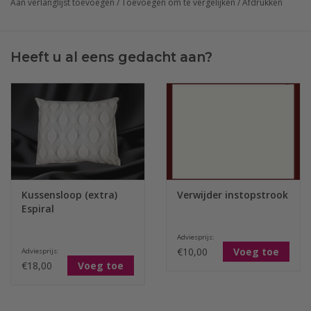
Aan verlanglijst toevoegen
/
Toevoegen om te vergelijken
/
Afdrukken
Heeft u al eens gedacht aan?
Kussensloop (extra)
Verwijder instopstrook
Espiral
Adviesprijs:
€10,00
Voeg toe
Adviesprijs:
€18,00
Voeg toe