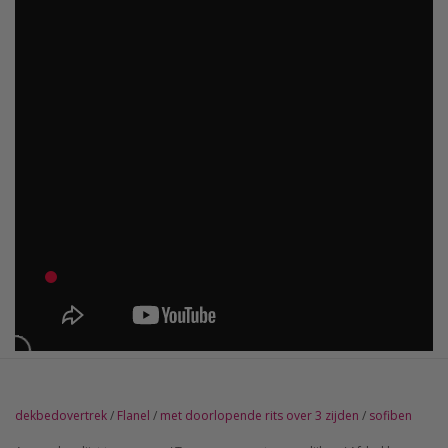
dekbedovertrek
/
Flanel
/
met doorlopende rits over 3 zijden
/
sofiben