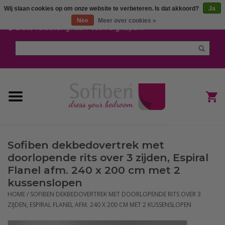
Wij slaan cookies op om onze website te verbeteren. Is dat akkoord?
Ja
Mijn account / Registreren
Nee
Meer over cookies »
Gratis verzending naar Post.nl afgiftepunt
Home
Dekbedden en Kussens
Dekbedovertrekken
Nieuw
Sofiben dekbedovertrek met
(Hoes) Laken en Lakensets
doorlopende rits over 3 zijden, Espiral
Flanel afm. 240 x 200 cm met 2
Sofiben Outlet
kussenslopen
HOME
/
SOFIBEN DEKBEDOVERTREK MET DOORLOPENDE RITS OVER 3
ZIJDEN, ESPIRAL FLANEL AFM. 240 X 200 CM MET 2 KUSSENSLOPEN
Sofiben BLOG