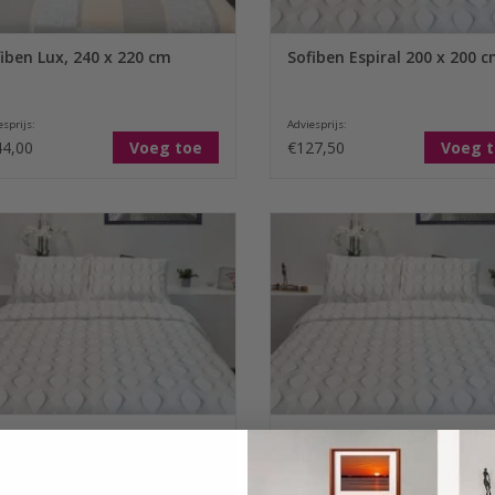
TOEVOEGEN AAN WINKELWAGEN
iben Lux, 240 x 220 cm
Sofiben Espiral 200 x 200 
sprijs:
Adviesprijs:
4,00
Voeg toe
€127,50
Voeg 
dessin Espiral is gemaakt van 100%
Het dessin Espiral is gemaakt va
oen in de Flanelweving. in de maat
katoen in de Flanelweving. in de
40 x 220 cm met 2 kussenslopen
240 x 200 cm met 2 kussenslo
TOEVOEGEN AAN WINKELWAGEN
TOEVOEGEN AAN WINKELWA
iben Espiral 240 x 220 cm
Sofiben Espiral 240 x 200 