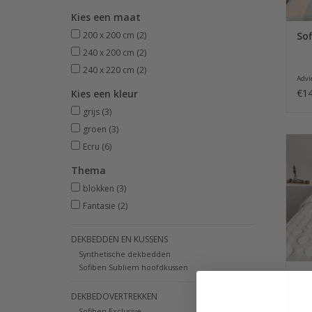
Kies een maat
200 x 200 cm
(2)
Sof
240 x 200 cm
(2)
240 x 220 cm
(2)
Advie
€14
Kies een kleur
grijs
(3)
groen
(3)
Het 
Ecru
(6)
kat
2
Thema
blokken
(3)
Fantasie
(2)
DEKBEDDEN EN KUSSENS
Synthetische dekbedden
Sofiben Subliem hoofdkussen
Sof
DEKBEDOVERTREKKEN
Sofiben Exclusive