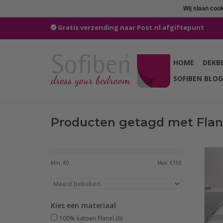
Wij slaan coo
Gratis verzending naar Post.nl afgiftepunt
HOME
DEKB
SOFIBEN BLOG
Producten getagd met Flan
He
doo
Min: €
0
Max: €
150
Lux
o
best
com
Kies een materiaal
100% katoen Flanel
(6)