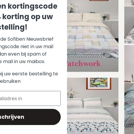
sprijs:
Adviesprijs:
n kortingscode
4,00
Voeg toe
€137,25
Voeg 
% korting op uw
telling!
r de Sofiben Nieuwsbrief
ngscode niet in uw mail
dan even bij spam of
mail in uw maibox.
bij uw eerste bestelling te
ebruiken
schrijven