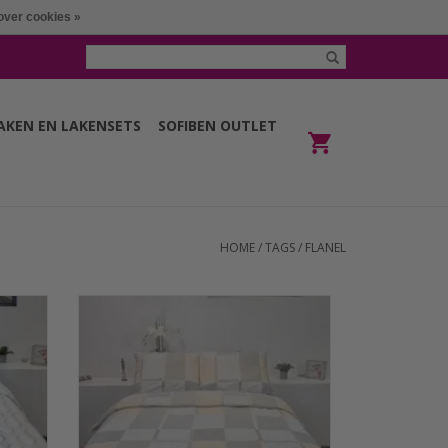
over cookies »
LAKEN EN LAKENSETS
SOFIBEN OUTLET
HOME
/
TAGS
/
FLANEL
n 100%
Het Sofiben dekbedovertrek met een
 maat
doorlopende rits over 3 zijden, dessin
pen
Lux, afm. 240 x 200 cm, is gemaakt van
opgeruwde katoen (Flanel). De stof
GEN
bestaat uit een 180 grams doek en voelt
comfortabel aan. Ideaal voor de koude
wintermaanden.