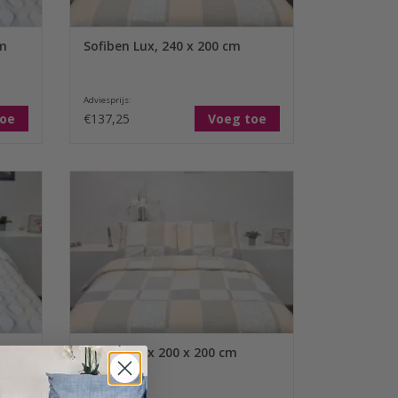
TOEVOEGEN AAN WINKELWAGEN
cm
Sofiben Lux, 240 x 200 cm
Adviesprijs:
toe
€137,25
Voeg toe
n 100%
Het Sofiben dekbedovertrek met een
 maat
doorlopende rits over 3 zijden, dessin
pen
Lux, afm. 200 x 200 cm, is gemaakt van
opgeruwde katoen (Flanel). De stof
GEN
bestaat uit een 180 grams doek en voelt
comfortabel aan. Ideaal voor de koude
wintermaanden.
TOEVOEGEN AAN WINKELWAGEN
cm
Sofiben Lux 200 x 200 cm