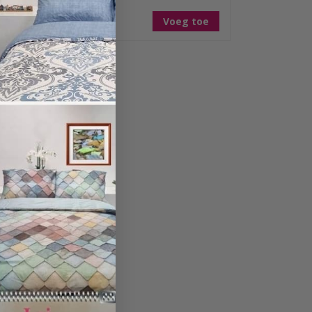
Adviesprijs:
toe
€127,50
Voeg toe