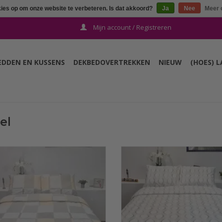
kies op om onze website te verbeteren. Is dat akkoord?
Ja
Nee
Meer 
Mijn account / Registreren
EDDEN EN KUSSENS
DEKBEDOVERTREKKEN
NIEUW
(HOES) 
el
t Sofiben dekbedovertrek met een
Het dessin Espiral is gemaakt va
rlopende rits over 3 zijden, dessin
katoen in de Flanelweving. in de
, afm. 240 x 220 cm, is gemaakt van
200 x 200 cm met 2 kussenslo
pgeruwde katoen (Flanel). De stof
TOEVOEGEN AAN WINKELWA
aat uit een 180 grams doek en voelt
fortabel aan. Ideaal voor de koude
wintermaanden.