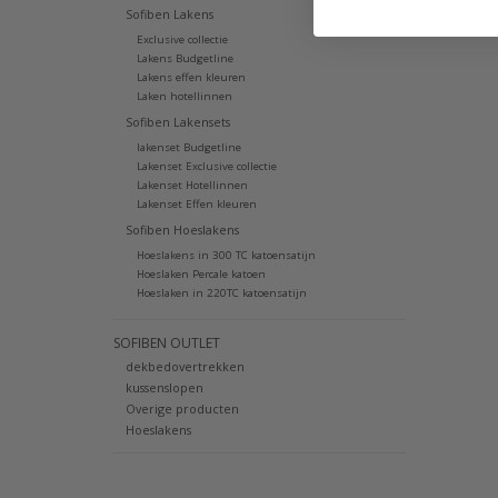
Sofiben Lakens
Exclusive collectie
Lakens Budgetline
Lakens effen kleuren
Laken hotellinnen
Sofiben Lakensets
lakenset Budgetline
Lakenset Exclusive collectie
Lakenset Hotellinnen
Lakenset Effen kleuren
Sofiben Hoeslakens
Hoeslakens in 300 TC katoensatijn
Hoeslaken Percale katoen
Hoeslaken in 220TC katoensatijn
SOFIBEN OUTLET
dekbedovertrekken
kussenslopen
Overige producten
Hoeslakens