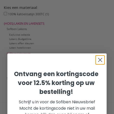
Kies een materiaal
100% katoensatijn 300TC
(1)
(HOES) LAKEN EN LAKENSETS
Sofiben Lakens
Exclusive collectie
Lakens Budgetline
Lakens effen kleuren
Laken hotellinnen
Sofiben Lakensets
lakenset Budgetline
Lakenset Exclusive collectie
Lakenset Hotellinnen
Ontvang een kortingscode
Lakenset Effen kleuren
Sofiben Hoeslakens
voor 12.5% korting op uw
Hoeslakens in 300 TC katoensatijn
Hoeslaken Percale katoen
bestelling!
Hoeslaken in 220TC katoensatijn
Schrijf u in voor de Sofiben Nieuwsbrief
Mocht de kortingscode niet in uw mail