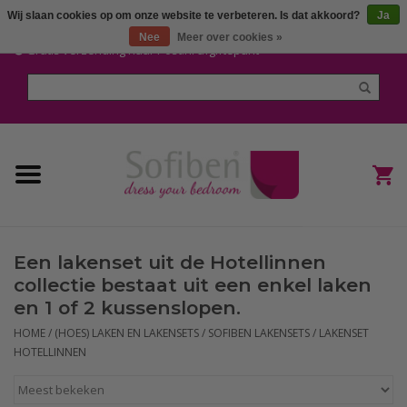
Wij slaan cookies op om onze website te verbeteren. Is dat akkoord?
Ja
Mijn account / Registreren
Nee
Meer over cookies »
Gratis verzending naar Post.nl afgiftepunt
Home
Dekbedden en Kussens
Dekbedovertrekken
Nieuw
Een lakenset uit de Hotellinnen
(Hoes) Laken en Lakensets
collectie bestaat uit een enkel laken
en 1 of 2 kussenslopen.
Sofiben Outlet
HOME
/
(HOES) LAKEN EN LAKENSETS
/
SOFIBEN LAKENSETS
/
LAKENSET
HOTELLINNEN
Sofiben BLOG