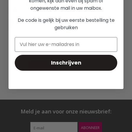
komen, kijk dan even bij spam of
ongewenste mail in uw maibox.
De code is gelijk bij uw eerste bestelling te
gebruiken
Lakenset hotellinnen
Adviesprijs:
Inschrijven
€48,40
Voeg toe
Meld je aan voor onze nieuwsbrief:
ABONNEER