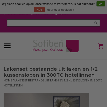
Wij slaan cookies op om onze website te verbeteren. Is dat akkoord?
Ja
Mijn account / Registreren
Nee
Meer over cookies »
Gratis verzending naar Post.nl afgiftepunt
Home
Dekbedden en Kussens
Dekbedovertrekken
Nieuw
Lakenset bestaande uit laken en 1/2
(Hoes) Laken en Lakensets
kussenslopen in 300TC hotellinnen
HOME
/
LAKENSET BESTAANDE UIT LAKEN EN 1/2 KUSSENSLOPEN IN 300TC
Sofiben Outlet
HOTELLINNEN
Sofiben BLOG