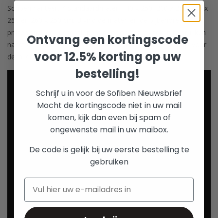
Sofiben hanteert 4 standaardmaten 140 x 250, 200 x 250, 240 x
250 en 260 x 250 cm. U vind de maten en de bijbehorende
prijzen (incl. de kussenslopen) door op het ∨ - teken te drukken
Ontvang een kortingscode
naast de maat. U selecteert de gewenste maat en de prijs voor
voor 12.5% korting op uw
de lakenset komt automatisch tevoorschijn.
bestelling!
Schrijf u in voor de Sofiben Nieuwsbrief
Mocht de kortingscode niet in uw mail
komen, kijk dan even bij spam of
ongewenste mail in uw maibox.
De code is gelijk bij uw eerste bestelling te
gebruiken