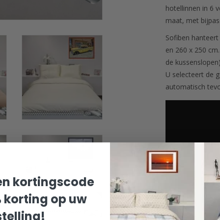
hotellinnen in 6 v
maat, met bijpa
Sofiben hanteert
en 260 x 250 cm. 
de kussenslopen)
U selecteert de 
automatisch tevo
n kortingscode
% korting op uw
telling!