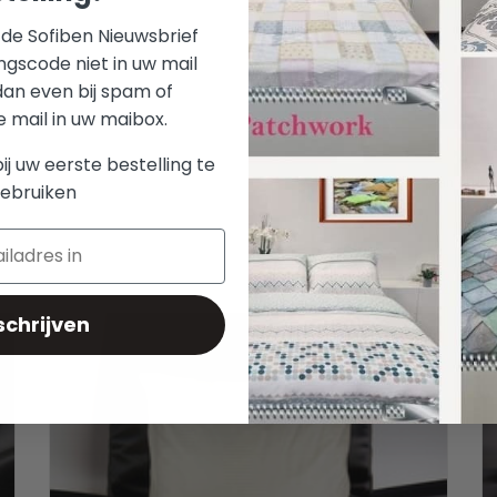
r de Sofiben Nieuwsbrief
ngscode niet in uw mail
dan even bij spam of
mail in uw maibox.
bij uw eerste bestelling te
Aan verlan
ebruiken
schrijven
Een Sofiben dekbedovertrek hotellinnen Vanille wordt
standaard, afhankelijk van de maat, geleverd met 1 of 2
kussenslopen. Bestel nu met voordeel een extra set bij uw
eerste aankoop
TOEVOEGEN AAN WINKELWAGEN