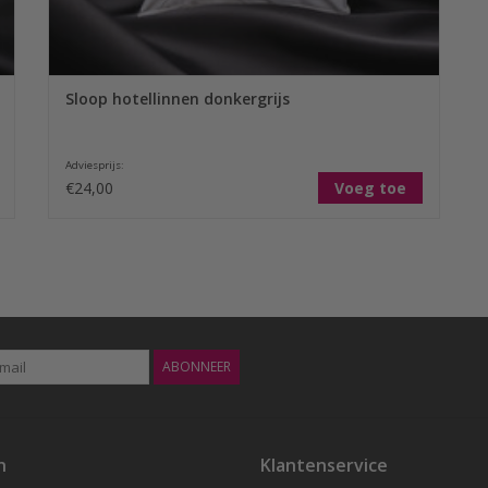
Sloop hotellinnen donkergrijs
Adviesprijs:
€24,00
Voeg toe
ABONNEER
n
Klantenservice