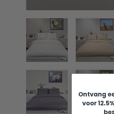
Ontvang ee
voor 12.5
bes