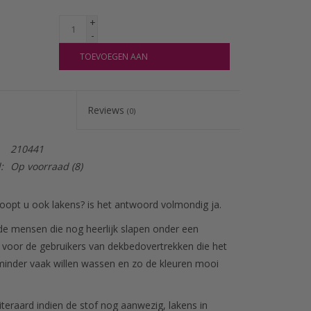
+
-
TOEVOEGEN AAN
WINKELWAGEN
Reviews
(0)
210441
:
Op voorraad
(8)
oopt u ook lakens? is het antwoord volmondig ja.
 de mensen die nog heerlijk slapen onder een
voor de gebruikers van dekbedovertrekken die het
inder vaak willen wassen en zo de kleuren mooi
teraard indien de stof nog aanwezig, lakens in