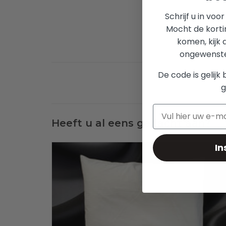
Schrijf u in voo
Mocht de korti
komen, kijk 
ongewenste 
De code is gelijk 
g
Heeft u al eens gedacht aan?
In
Een Sofiben dekbedovertrek hotellinnen White wordt
standaard, afhankelijk van de maat, geleverd met 1 of 2
kussenslopen. Bestel nu met voordeel een extra set bij uw
eerste aankoop
TOEVOEGEN AAN WINKELWAGEN