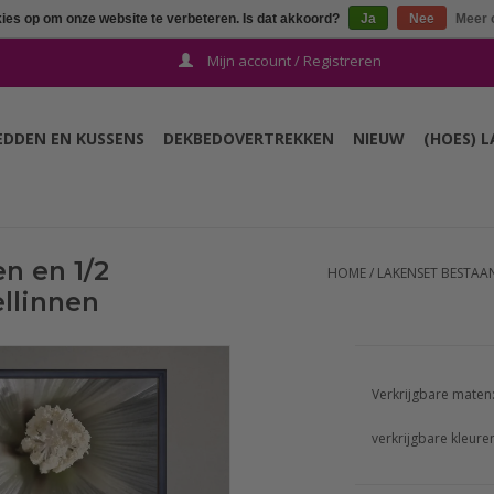
kies op om onze website te verbeteren. Is dat akkoord?
Ja
Nee
Meer 
Mijn account / Registreren
EDDEN EN KUSSENS
DEKBEDOVERTREKKEN
NIEUW
(HOES) 
n en 1/2
HOME
/
LAKENSET BESTAAN
llinnen
Verkrijgbare maten
verkrijgbare kleure