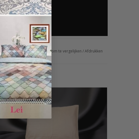
glijst toevoegen
/
Toevoegen om te vergelijken
/
Afdrukken
Een Sofiben dekbedovertrek hotellinnen Camel wordt
standaard, afhankelijk van de maat, geleverd met 1 of 2
kussenslopen. Bestel nu met voordeel een extra set bij uw
eerste aankoop en ontvang korting op het 2e kussensloop
TOEVOEGEN AAN WINKELWAGEN