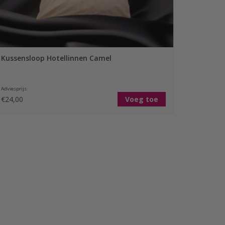
Kussensloop Hotellinnen Camel
Adviesprijs:
€24,00
Voeg toe