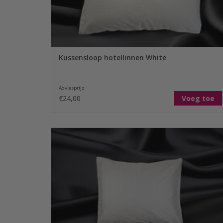
Kussensloop hotellinnen White
Adviesprijs:
€24,00
Voeg toe
Een Sofiben dekbedovertrek hotellinnen Stone wordt
standaard, afhankelijk van de maat, geleverd met 1 of 2
kussenslopen. Bestel nu met voordeel een extra set bij uw
eerste aankoop en ontvang korting op het 2e kussensloop
TOEVOEGEN AAN WINKELWAGEN