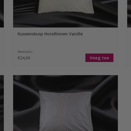
Kussensloop Hotellinnen Vanille
Adviesprijs:
€24,00
Voeg toe
Sofiben dekbedovertrek hotellinnen donkergrijs wordt
standaard, afhankelijk van de maat, geleverd met 1 of 2
kussenslopen. Bestel nu met voordeel een extra set bij uw
eerste aankoop en ontvang korting op het 2e kussensloop
TOEVOEGEN AAN WINKELWAGEN