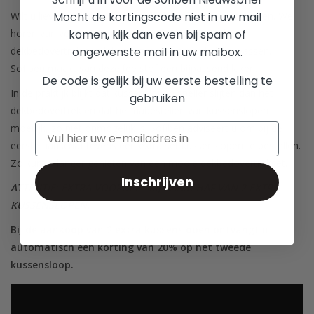
Mocht de kortingscode niet in uw mail
Wilt u liever niet al te vaak uw dekbedovertrek verschonen. We
komen, kijk dan even bij spam of
horen van veel klanten dat zij onder het dekbed en
ongewenste mail in uw maibox.
dekbedovertrek een laken leggen en dit wekelijks wassen.
Sofiben maakt van dezelfde stof een bijpassend laken.
De code is gelijk bij uw eerste bestelling te
In de praktijk blijkt dat kussenslopen sneller slijten dan het
gebruiken
dekbedovertrek en dat het nabestellen van kussenslopen
moeilijk, zo niet onmogelijk is. Sofiben adviseert u om bij de
eerste aanschaf tevens een extra set kussenslopen te bestellen.
Zo kunt u langer genieten van een mooie dekbedovertrekset.
Inschrijven
ATTENTIE: EXTRA VOORDEEL BIJ AANSCHAF VAN 2 EXTRA
KUSSENSLOPEN.
Bij de aankoop van 2 extra kussenslopen ontvangt u
automatisch een korting van 20% op het tweede
kussensloop.