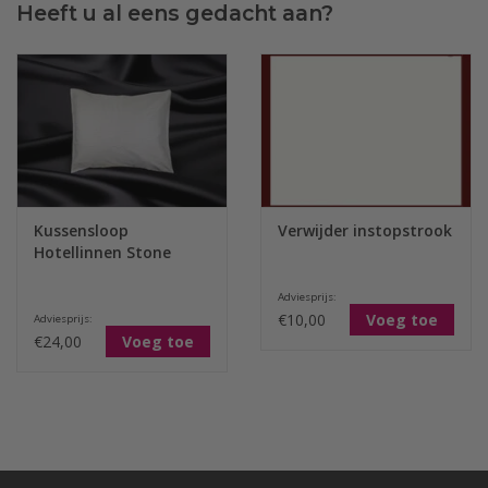
Heeft u al eens gedacht aan?
Kussensloop
Verwijder instopstrook
Hotellinnen Stone
Adviesprijs:
€10,00
Voeg toe
Adviesprijs:
€24,00
Voeg toe