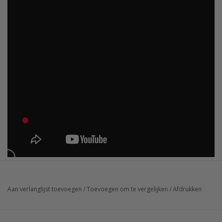
Aan verlanglijst toevoegen
/
Toevoegen om te vergelijken
/
Afdrukken