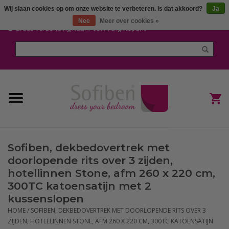
Wij slaan cookies op om onze website te verbeteren. Is dat akkoord?
Ja
Mijn account / Registreren
Nee
Meer over cookies »
Gratis verzending naar Post.nl afgiftepunt
Home
Dekbedden en Kussens
Dekbedovertrekken
Nieuw
Sofiben, dekbedovertrek met
(Hoes) Laken en Lakensets
doorlopende rits over 3 zijden,
hotellinnen Stone, afm 260 x 220 cm,
Sofiben Outlet
300TC katoensatijn met 2
kussenslopen
Sofiben BLOG
HOME
/
SOFIBEN, DEKBEDOVERTREK MET DOORLOPENDE RITS OVER 3
ZIJDEN, HOTELLINNEN STONE, AFM 260 X 220 CM, 300TC KATOENSATIJN