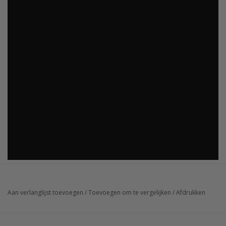
Aan verlanglijst toevoegen
/
Toevoegen om te vergelijken
/
Afdrukken