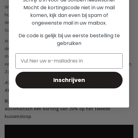
Mocht de kortingscode niet in uw mail
Wilt u liever niet al te vaak uw dekbedovertrek verschonen. We
komen, kijk dan even bij spam of
horen van veel klanten dat zij onder het dekbed en
ongewenste mail in uw maibox.
dekbedovertrek een laken leggen en dit wekelijks wassen.
Sofiben maakt van dezelfde stof een bijpassend laken.
De code is gelijk bij uw eerste bestelling te
In de praktijk blijkt dat kussenslopen sneller slijten dan het
gebruiken
dekbedovertrek en dat het nabestellen van kussenslopen
moeilijk, zo niet onmogelijk is. Sofiben adviseert u om bij de
eerste aanschaf tevens een extra set kussenslopen te bestellen.
Zo kunt u langer genieten van een mooie dekbedovertrekset.
Inschrijven
ATTENTIE: EXTRA VOORDEEL BIJ AANSCHAF VAN 2 EXTRA
KUSSENSLOPEN.
Bij de aankoop van 2 extra kussenslopen ontvangt u
automatisch een korting van 20% op het tweede
kussensloop.