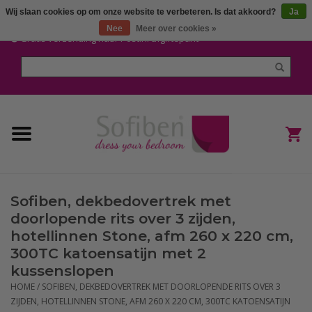
Wij slaan cookies op om onze website te verbeteren. Is dat akkoord?
Ja
Mijn account / Registreren
Nee
Meer over cookies »
Gratis verzending naar Post.nl afgiftepunt
Home
Dekbedden en Kussens
Dekbedovertrekken
Nieuw
Sofiben, dekbedovertrek met
(Hoes) Laken en Lakensets
doorlopende rits over 3 zijden,
hotellinnen Stone, afm 260 x 220 cm,
Sofiben Outlet
300TC katoensatijn met 2
kussenslopen
Sofiben BLOG
HOME
/
SOFIBEN, DEKBEDOVERTREK MET DOORLOPENDE RITS OVER 3
ZIJDEN, HOTELLINNEN STONE, AFM 260 X 220 CM, 300TC KATOENSATIJN