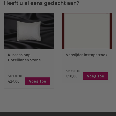
Heeft u al eens gedacht aan?
Kussensloop
Verwijder instopstrook
Hotellinnen Stone
Adviesprijs:
€10,00
Voeg toe
Adviesprijs:
€24,00
Voeg toe