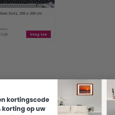
iben Dots, 200 x 200 cm
sprijs:
7,00
Voeg toe
n kortingscode
% korting op uw