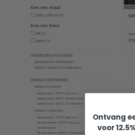
Kies een maat
200 x 200 cm
(1)
Sof
Kies een kleur
wit
(1)
Advie
€16
zwart
(1)
DEKBEDDEN EN KUSSENS
Synthetische dekbedden
Sofiben Subliem hoofdkussen
DEKBEDOVERTREKKEN
Sofiben Exclusive
katoensatijn 300TC (Dessins)
katoensatijn 300TC (Hotellinnen)
katoensatijn 300TC (Unikleuren)
Sofiben Collection
Ontvang ee
Katoensatijn 220TC (dessins)
Percale katoen 200TC (Dessins)
voor 12.5
Flanel katoen
Percale katoen 200TC (Unikleuren)