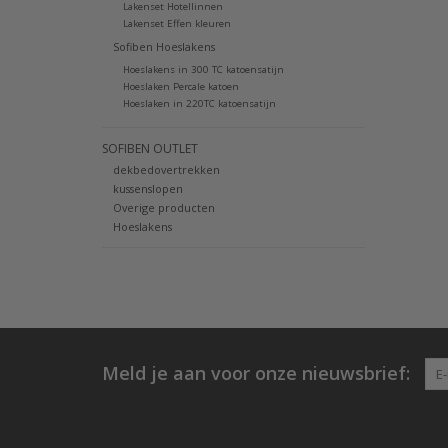
Lakenset Hotellinnen
Lakenset Effen kleuren
Sofiben Hoeslakens
Hoeslakens in 300 TC katoensatijn
Hoeslaken Percale katoen
Hoeslaken in 220TC katoensatijn
SOFIBEN OUTLET
dekbedovertrekken
kussenslopen
Overige producten
Hoeslakens
Meld je aan voor onze nieuwsbrief: