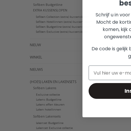
bes
Sofiben Budgetline
EXTRA KUSSENSLOPEN
Schrijf u in voo
Sofiben Collection (extra) kussenslopen
Mocht de korti
Sofiben Hotellinnen (extra) kussenslopen
Sofiben Budgetline (extra) kussenslopen
komen, kijk 
Sofiben Exclusive (extra) kussenslopen
ongewenste 
NIEUW
De code is gelijk 
g
WINKEL
NIEUWS
(HOES) LAKEN EN LAKENSETS
Sofiben Lakens
In
Exclusive collectie
Lakens Budgetline
Lakens effen kleuren
Laken hotellinnen
Sofiben Lakensets
lakenset Budgetline
Lakenset Exclusive collectie