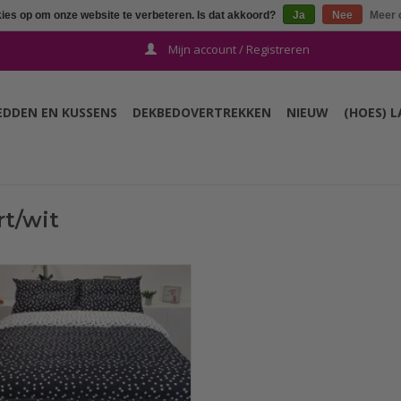
kies op om onze website te verbeteren. Is dat akkoord?
Ja
Nee
Meer 
Mijn account / Registreren
EDDEN EN KUSSENS
DEKBEDOVERTREKKEN
NIEUW
(HOES) 
t/wit
Sofiben dekbedovertrek met
rlopende rits over 3 zijden, dessin
 zwart/wit, afm. 200 x 200. gemaakt
 300TC katoensatijn en behandeld
et Sanfor. Wordt geleverd met 2
kussenslopen.
TOEVOEGEN AAN WINKELWAGEN