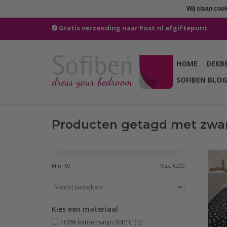
Wij slaan coo
Gratis verzending naar Post.nl afgiftepunt
HOME
DEKB
SOFIBEN BLOG
Producten getagd met zwar
doo
Min: €
0
Max: €
200
Dots
van
m
Kies een materiaal
100% katoensatijn 300TC
(1)