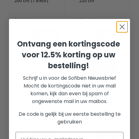
200 cm (1 kleur)
220 cm
Adviesprijs:
Adviesprijs:
€69,00
€144,00
€95,00
Voeg toe
Voeg toe
Ontvang een kortingscode
voor 12.5% korting op uw
bestelling!
Schrijf u in voor de Sofiben Nieuwsbrief
Mocht de kortingscode niet in uw mail
komen, kijk dan even bij spam of
Sofiben Espiral 200 x
Sofiben Jamila 260 x
ongewenste mail in uw maibox.
200 cm
220 cm
De code is gelijk bij uw eerste bestelling te
gebruiken
Adviesprijs:
Adviesprijs:
€127,50
€152,90
Voeg toe
Voeg toe