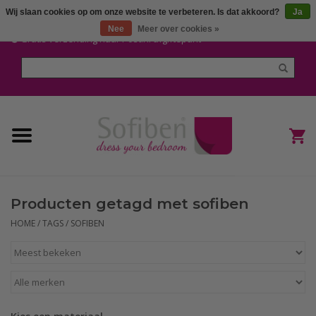
Wij slaan cookies op om onze website te verbeteren. Is dat akkoord?
Ja
Mijn account / Registreren
Nee
Meer over cookies »
Gratis verzending naar Post.nl afgiftepunt
Home
Dekbedden en Kussens
Dekbedovertrekken
Nieuw
Producten getagd met sofiben
(Hoes) Laken en Lakensets
HOME
/
TAGS
/
SOFIBEN
Sofiben Outlet
Sofiben BLOG