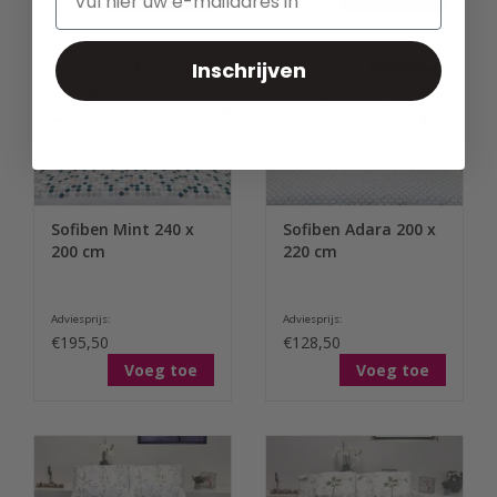
Inschrijven
Sofiben Mint 240 x
Sofiben Adara 200 x
200 cm
220 cm
Adviesprijs:
Adviesprijs:
€195,50
€128,50
Voeg toe
Voeg toe