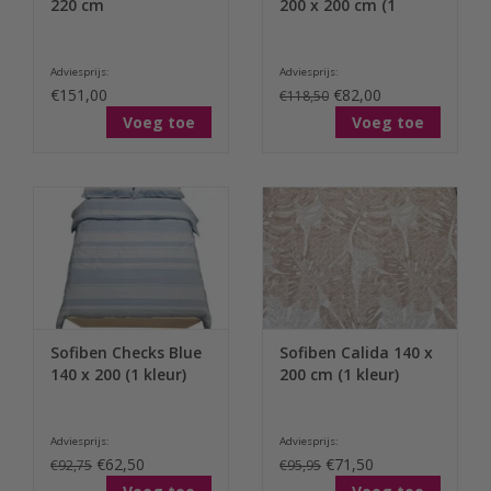
220 cm
200 x 200 cm (1
kleur)
Adviesprijs:
Adviesprijs:
€151,00
€82,00
€118,50
Voeg toe
Voeg toe
Sofiben Checks Blue
Sofiben Calida 140 x
140 x 200 (1 kleur)
200 cm (1 kleur)
Adviesprijs:
Adviesprijs:
€62,50
€71,50
€92,75
€95,95