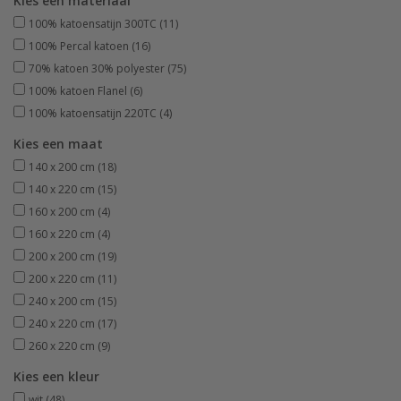
Kies een materiaal
100% katoensatijn 300TC
(11)
100% Percal katoen
(16)
70% katoen 30% polyester
(75)
100% katoen Flanel
(6)
100% katoensatijn 220TC
(4)
Kies een maat
140 x 200 cm
(18)
140 x 220 cm
(15)
160 x 200 cm
(4)
160 x 220 cm
(4)
200 x 200 cm
(19)
200 x 220 cm
(11)
240 x 200 cm
(15)
240 x 220 cm
(17)
260 x 220 cm
(9)
Kies een kleur
wit
(48)