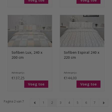
Voeg toe
Voeg toe
Sofiben Lux, 240 x
Sofiben Espiral 240 x
200 cm
220 cm
Adviesprijs:
Adviesprijs:
€137,25
€144,00
Voeg toe
Voeg toe
Pagina 2 van 7
1
2
3
4
5
6
7