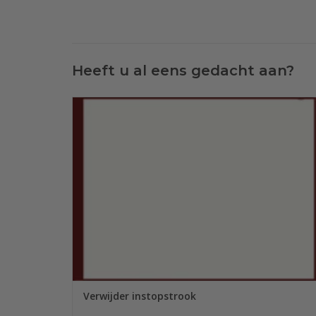
Heeft u al eens gedacht aan?
Een Sofiben dekbedovertrek wordt standaard geleverd me
een dubbel uitgevoerde instopstrook. Wanneer u deze nie
wenst kunnen we deze, tegen een vergoeding van € 10,00,
verwijderen.
TOEVOEGEN AAN WINKELWAGEN
Verwijder instopstrook