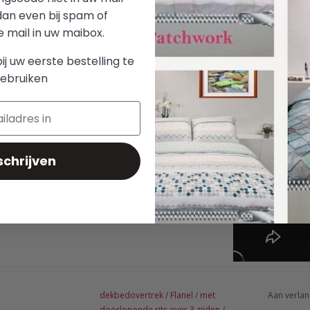
dan even bij spam of
mail in uw maibox.
bij uw eerste bestelling te
ebruiken
schrijven
dekbedovertrek
/
Flanel
/
met
Aan verlan
doorlopende rits over 3 zijden
/