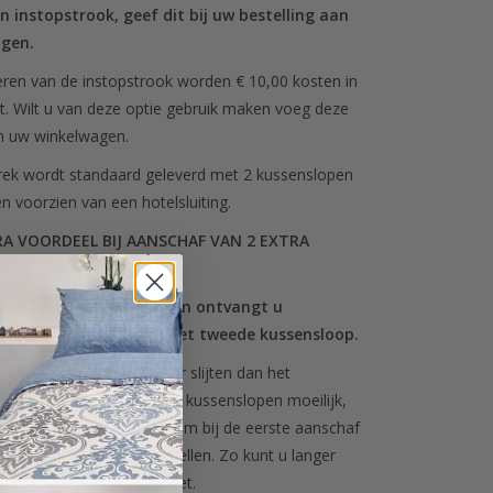
en instopstrook, geef dit bij uw bestelling aan
ngen.
eren van de instopstrook worden € 10,00 kosten in
t. Wilt u van deze optie gebruik maken voeg deze
an uw winkelwagen.
ek wordt standaard geleverd met 2 kussenslopen
n voorzien van een hotelsluiting.
RA VOORDEEL BIJ AANSCHAF VAN 2 EXTRA
van 2 extra kussenslopen ontvangt u
n korting van 15% op het tweede kussensloop.
jkt dat kussenslopen sneller slijten dan het
n dat het nabestellen van kussenslopen moeilijk,
k is. Sofiben adviseert u om bij de eerste aanschaf
set kussenslopen te bestellen. Zo kunt u langer
 mooie dekbedovertrek set.