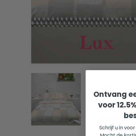
Ontvang ee
voor 12.5
bes
Schrijf u in voo
Mocht de korti