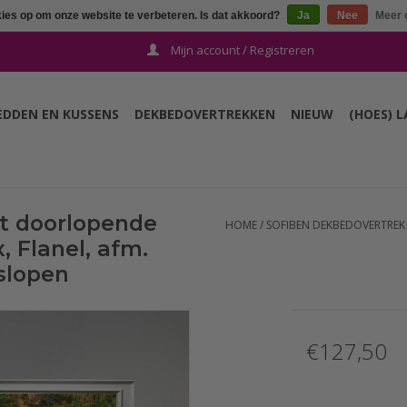
kies op om onze website te verbeteren. Is dat akkoord?
Ja
Nee
Meer 
Mijn account / Registreren
EDDEN EN KUSSENS
DEKBEDOVERTREKKEN
NIEUW
(HOES) 
t doorlopende
HOME
/
SOFIBEN DEKBEDOVERTREK M
x, Flanel, afm.
slopen
€127,50