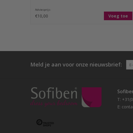
Adviesprijs:
€10,00
Voeg toe
Meld je aan voor onze nieuwsbrief:
Sofibe
T: +31(
E:
conta