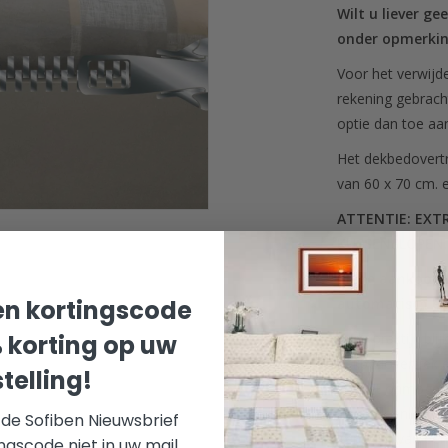
Wilt u liever ge
onder opmerki
Voor het verwijd
rekening gebrach
optie dan toe a
Het dekbedovertr
van 60 x 70 cm. e
ATTENTIE: EXT
KUSSENSLOPEN.
Bij de aankoop 
automatisch ee
n kortingscode
In de praktijk bli
% korting op uw
dekbedovertrek e
telling!
zo niet onmogelij
tevens een extra 
r de Sofiben Nieuwsbrief
genieten van een
ngscode niet in uw mail