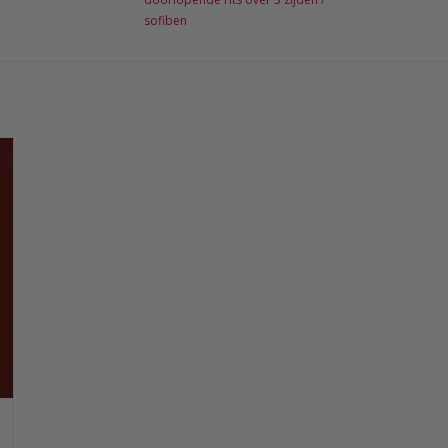
sofiben
t
t