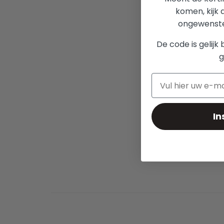
komen, kijk 
ongewenste 
De code is gelijk 
g
In