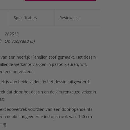
WINKELWAGEN
Specificaties
Reviews
(0)
262513
:
Op voorraad
(5)
 van een heerlijk Flanellen stof gemaakt. Het dessin
illende vierkante vlakken in pastel kleuren, wit,
 en een perzikkleur.
k is aan beide zijden, in het dessin, uitgevoerd.
ek dat door het dessin en de kleurenkeuze zeker in
lt.
 dekbedovertrek voorzien van een doorlopende rits
 een dubbel uitgevoerde instopstrook van 140 cm
ang.