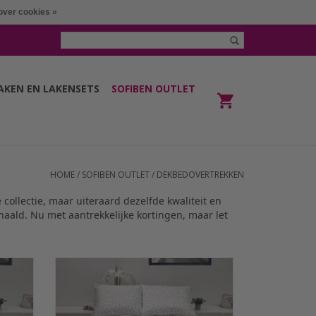
over cookies »
LAKEN EN LAKENSETS
SOFIBEN OUTLET
HOME
/
SOFIBEN OUTLET
/
DEKBEDOVERTREKKEN
ollectie, maar uiteraard dezelfde kwaliteit en
haald. Nu met aantrekkelijke kortingen, maar let
 met
De Sofiben dekbedovertrekken met
dessin
doorlopende rits over 3 zijden, dessin
rijze
Polka Dots, basiskleur wit met grijze
0TC
noppen, afm 240 x 200 cm, 300TC