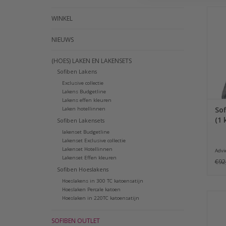
WINKEL
door
C
NIEUWS
kat
(HOES) LAKEN EN LAKENSETS
He
Sofiben Lakens
Exclusive collectie
Lakens Budgetline
Lakens effen kleuren
Sof
Laken hotellinnen
(1 
Sofiben Lakensets
lakenset Budgetline
Lakenset Exclusive collectie
Lakenset Hotellinnen
Advie
Lakenset Effen kleuren
€92
Sofiben Hoeslakens
Hoeslakens in 300 TC katoensatijn
Hoeslaken Percale katoen
Hoeslaken in 220TC katoensatijn
door
SOFIBEN OUTLET
kat