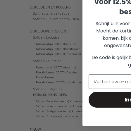
voor 12.5
Advie
DEKBEDDEN EN KUSSENS
bes
€89
Synthetische dekbedden
Sofiben Subliem hoofdkussen
Schrijf u in voo
Mocht de korti
DEKBEDOVERTREKKEN
doo
komen, kijk 
Sofiben Exclusive
Cali
katoensatijn 300TC (Dessins)
ongewenste 
katoensatijn 300TC (Hotellinnen)
kat
katoensatijn 300TC (Unikleuren)
De code is gelijk 
Sofiben Collection
g
Katoensatijn 220TC (dessins)
Percale katoen 200TC (Dessins)
Flanel katoen
Percale katoen 200TC (Unikleuren)
Sof
Sofiben Budgetline
kle
EXTRA KUSSENSLOPEN
In
Sofiben Collection (extra) kussenslopen
Sofiben Hotellinnen (extra) kussenslopen
Sofiben Budgetline (extra) kussenslopen
Advie
Sofiben Exclusive (extra) kussenslopen
€95
NIEUW