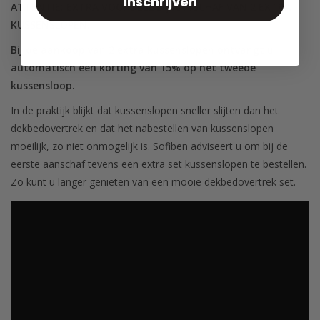
Inschrijven
ATTENTIE: EXTRA VOORDEEL BIJ AANSCHAF VAN 2 EXTRA
KUSSENSLOPEN.
Bij de aankoop van 2 extra kussenslopen ontvangt u
automatisch een korting van 15% op het tweede
kussensloop.
In de praktijk blijkt dat kussenslopen sneller slijten dan het
dekbedovertrek en dat het nabestellen van kussenslopen
moeilijk, zo niet onmogelijk is. Sofiben adviseert u om bij de
eerste aanschaf tevens een extra set kussenslopen te bestellen.
Zo kunt u langer genieten van een mooie dekbedovertrek set.