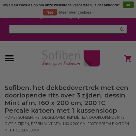
Wij slaan cookies op om onze website te verbeteren. Is dat akkoord?
Ja
Mijn account / Registreren
Nee
Meer over cookies »
Gratis verzending naar Post.nl afgiftepunt
Home
Dekbedden en Kussens
Dekbedovertrekken
Nieuw
Sofiben, het dekbedovertrek met een
(Hoes) Laken en Lakensets
doorlopende rits over 3 zijden, dessin
Mint afm. 160 x 200 cm, 200TC
Sofiben Outlet
Percale katoen met 1 kussensloop
HOME
/
SOFIBEN, HET DEKBEDOVERTREK MET EEN DOORLOPENDE RITS
OVER 3 ZIJDEN, DESSIN MINT AFM. 160 X 200 CM, 200TC PERCALE KATOEN
Sofiben BLOG
MET 1 KUSSENSLOOP