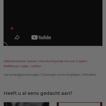
dekbedovertrek
/
katoen
/
met doorlopende rits over 3 zijden
/
Multkleuren
/
satijn
/
sofiben
Aan verlanglijst toevoegen
/
Toevoegen om te vergelijken
/
Afdrukken
Heeft u al eens gedacht aan?