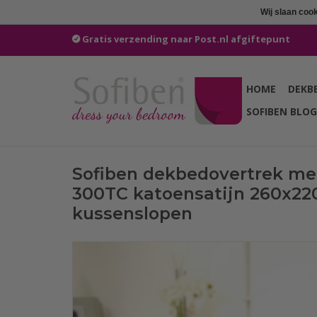
Wij slaan coo
Gratis verzending naar Post.nl afgiftepunt
HOME
DEKB
SOFIBEN BLOG
Sofiben dekbedovertrek met
300TC katoensatijn 260x22
kussenslopen