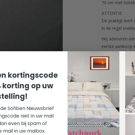
70 cm met hotelsl
ATTENTIE:
De praktijk leert
in de regel snell
Wij adviseren da
eerste aankoop e
langer kunt geni
ATTENTIE: EXT
KUSSENSLOPEN.
n kortingscode
Bij de aankoop 
% korting op uw
automatisch ee
telling!
Dekbedovertrekke
r de Sofiben Nieuwsbrief
Houd u rekening 
ngscode niet in uw mail
dan even bij spam of
mail in uw maibox.