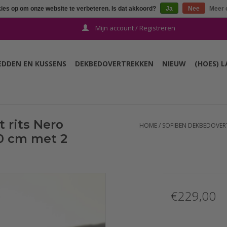
kies op om onze website te verbeteren. Is dat akkoord?
Ja
Nee
Meer 
Mijn account / Registreren
EDDEN EN KUSSENS
DEKBEDOVERTREKKEN
NIEUW
(HOES) 
 rits Nero
HOME
/
SOFIBEN DEKBEDOVERT
0 cm met 2
€229,00