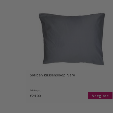
Sofiben dekbedovertrekken worden standaard voorzien
van, afhankelijk van de maat, 1 of 2 kussenslopen. In de
praktijk blijkt dat kussenslopen sneller slijten dan de
overtrekken. Sofiben adviseert bij de eerste aankoop een
extra set te bestellen.
TOEVOEGEN AAN WINKELWAGEN
Sofiben kussensloop Nero
Adviesprijs:
€24,00
Voeg toe