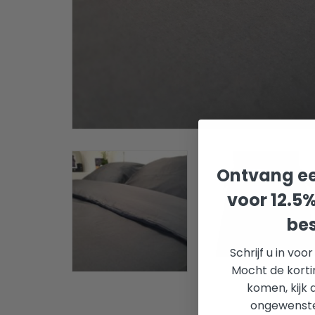
Ontvang ee
voor 12.5
bes
Schrijf u in voo
Mocht de korti
komen, kijk 
ongewenste 