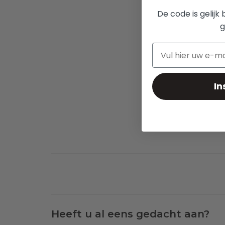
De code is gelijk 
g
In
Heeft u al eens gedacht aan?