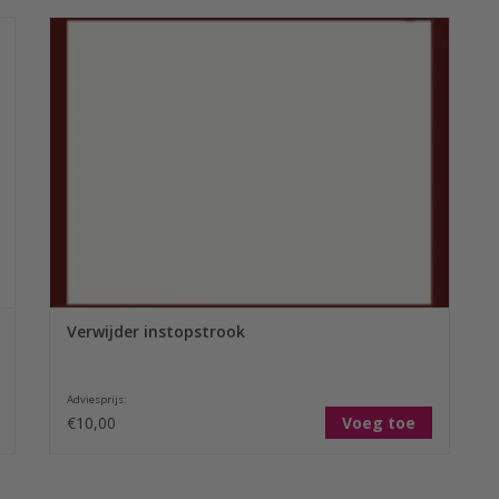
Een Sofiben dekbedovertrek wordt standaard geleverd met
een dubbel uitgevoerde instopstrook. Wanneer u deze niet
wenst kunnen we deze, tegen een vergoeding van € 10,00,
verwijderen.
TOEVOEGEN AAN WINKELWAGEN
Verwijder instopstrook
Adviesprijs:
€10,00
Voeg toe