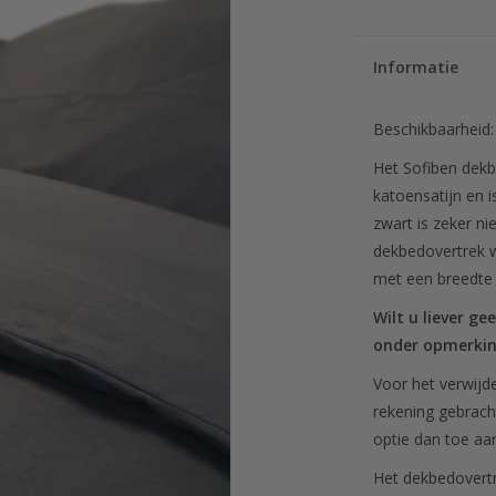
Informatie
Beschikbaarheid
Het Sofiben dek
katoensatijn en 
zwart is zeker ni
dekbedovertrek w
met een breedte
Wilt u liever ge
onder opmerki
Voor het verwijd
rekening gebrach
optie dan toe a
Het dekbedovertr