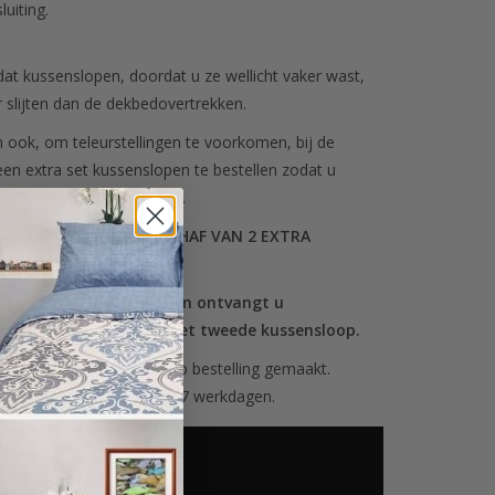
uiting.
 dat kussenslopen, doordat u ze wellicht vaker wast,
er slijten dan de dekbedovertrekken.
n ook, om teleurstellingen te voorkomen, bij de
en extra set kussenslopen te bestellen zodat u
eten van een complete set.
RA VOORDEEL BIJ AANSCHAF VAN 2 EXTRA
van 2 extra kussenslopen ontvangt u
n korting van 20% op het tweede kussensloop.
n in dit dessin worden op bestelling gemaakt.
met een levertijd van 5 – 7 werkdagen.