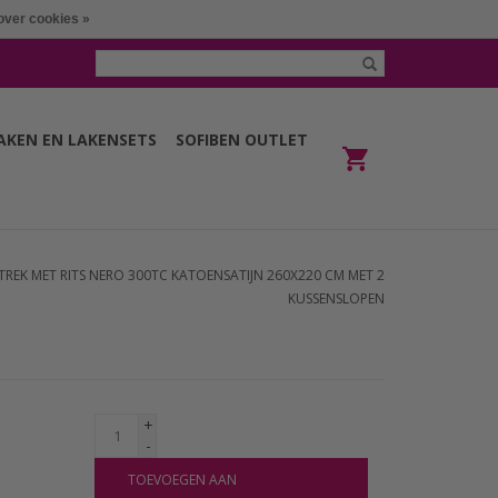
over cookies »
LAKEN EN LAKENSETS
SOFIBEN OUTLET
REK MET RITS NERO 300TC KATOENSATIJN 260X220 CM MET 2
KUSSENSLOPEN
+
-
TOEVOEGEN AAN