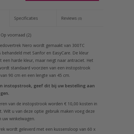
WINKELWAGEN
Specificaties
Reviews
(0)
:
Op voorraad
(2)
bedovertrek Nero wordt gemaakt van 300TC
is behandeld met Sanfor en EasyCare. De kleur
et een harde kleur, maar neigt naar antraciet. Het
ordt standaard voorzien van een instopstrook
 van 90 cm en een lengte van 45 cm.
en instopstrook, geef dit bij uw bestelling aan
ngen.
eren van de instopstrook worden € 10,00 kosten in
t. Wilt u van deze optie gebruik maken voeg deze
an uw winkelwagen.
ek wordt geleverd met een kussensloop van 60 x