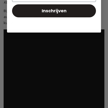
KUSSENSLOPEN.
Inschrijven
Bij de aankoop van 2 extra kussenslopen ontvangt u
automatisch een korting van 20% op het tweede
kussensloop.