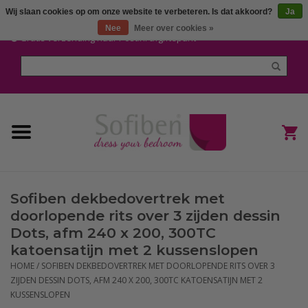
Wij slaan cookies op om onze website te verbeteren. Is dat akkoord?
Ja
Mijn account / Registreren
Nee
Meer over cookies »
Gratis verzending naar Post.nl afgiftepunt
Home
Dekbedden en Kussens
Dekbedovertrekken
Nieuw
Sofiben dekbedovertrek met
(Hoes) Laken en Lakensets
doorlopende rits over 3 zijden dessin
Dots, afm 240 x 200, 300TC
Sofiben Outlet
katoensatijn met 2 kussenslopen
HOME
/
SOFIBEN DEKBEDOVERTREK MET DOORLOPENDE RITS OVER 3
ZIJDEN DESSIN DOTS, AFM 240 X 200, 300TC KATOENSATIJN MET 2
Sofiben BLOG
KUSSENSLOPEN