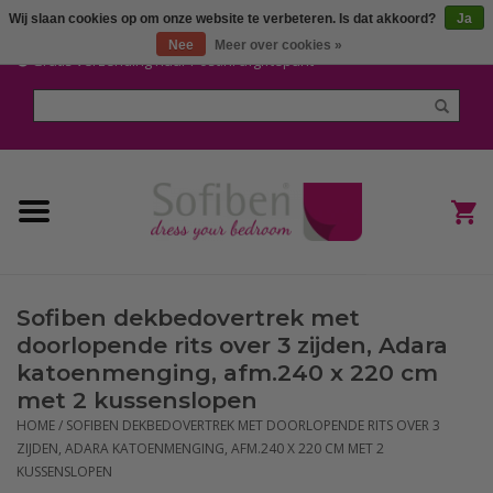
Wij slaan cookies op om onze website te verbeteren. Is dat akkoord?
Ja
Mijn account / Registreren
Nee
Meer over cookies »
Gratis verzending naar Post.nl afgiftepunt
Home
Dekbedden en Kussens
Dekbedovertrekken
Nieuw
Sofiben dekbedovertrek met
(Hoes) Laken en Lakensets
doorlopende rits over 3 zijden, Adara
katoenmenging, afm.240 x 220 cm
Sofiben Outlet
met 2 kussenslopen
HOME
/
SOFIBEN DEKBEDOVERTREK MET DOORLOPENDE RITS OVER 3
ZIJDEN, ADARA KATOENMENGING, AFM.240 X 220 CM MET 2
Sofiben BLOG
KUSSENSLOPEN