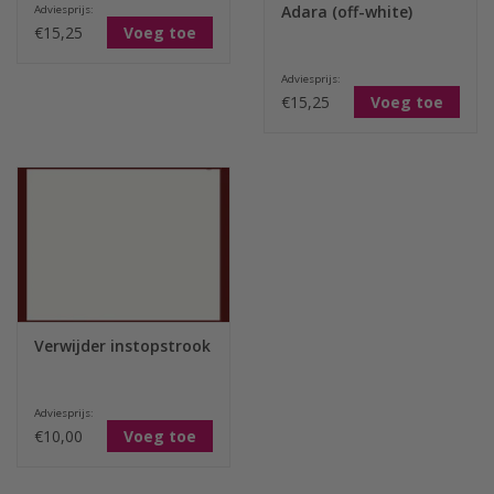
Adara (off-white)
Adviesprijs:
€15,25
Voeg toe
Adviesprijs:
€15,25
Voeg toe
Verwijder instopstrook
Adviesprijs:
€10,00
Voeg toe