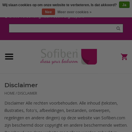
Wij slaan cookies op om onze website te verbeteren. Is dat akkoord?
Ja
Mijn account / Registreren
Nee
Meer over cookies »
Gratis verzending naar Post.nl afgiftepunt
Home
Dekbedden en Kussens
Dekbedovertrekken
Nieuw
Disclaimer
(Hoes) Laken en Lakensets
HOME
/
DISCLAIMER
Disclaimer Alle rechten voorbehouden. Alle inhoud (teksten,
Sofiben Outlet
illustraties, foto's, afbeeldingen, bestanden, ontwerpen,
regelingen en andere dingen) op deze website van Sofiben.com
Sofiben BLOG
zijn beschermd door copyright en andere beschermende wetten.