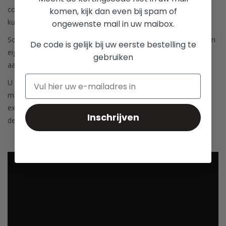
compleet. De oplossing wordt veelal gezocht in vervangende
komen, kijk dan even bij spam of
kussenslopen in een effen kleur.
ongewenste mail in uw maibox.
Sofiben produceert haar dekbedovertrekken en kussenslopen in
De code is gelijk bij uw eerste bestelling te
eigen atelier zodat u, zolang de stoffen nog in de collectie
gebruiken
aanwezig zijn, extra kussenslopen kunt bestellen.
U kunt uiteraard wachten tot de kussenslopen versleten zijn,
maar Sofiben adviseert u bij de eerste aankoop tevens een
extra set kussenslopen aan te schaffen, waarmee uw
Inschrijven
dekbedovertrekset langer mooi blijft.