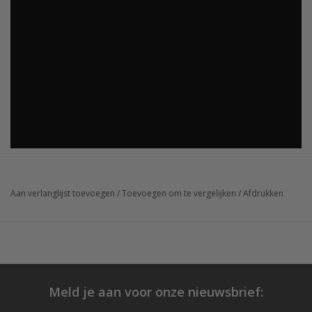
Aan verlanglijst toevoegen
/
Toevoegen om te vergelijken
/
Afdrukken
Meld je aan voor onze nieuwsbrief: