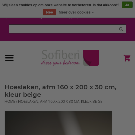
Wij slaan cookies op om onze website te verbeteren. Is dat akkoord?
Ja
Mijn account / Registreren
Nee
Meer over cookies »
Gratis verzending naar Post.nl afgiftepunt
Home
Dekbedden en Kussens
Dekbedovertrekken
Nieuw
Hoeslaken, afm 160 x 200 x 30 cm,
(Hoes) Laken en Lakensets
kleur beige
HOME
/
HOESLAKEN, AFM 160 X 200 X 30 CM, KLEUR BEIGE
Sofiben Outlet
Sofiben BLOG