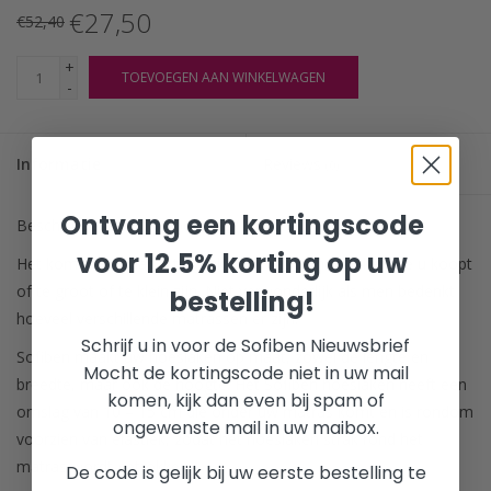
€27,50
€52,40
+
TOEVOEGEN AAN WINKELWAGEN
-
Informatie
Reviews
(0)
Ontvang een kortingscode
Beschikbaarheid:
Op voorraad
(2)
voor 12.5% korting op uw
Het komt het maar al te vaak voor dat de hoeslaken die u koopt
of te groot of te klein zijn. Niet verwonderlijk als men bedenkt
bestelling!
hoeveel verschillende matrassen er zijn.
Schrijf u in voor de Sofiben Nieuwsbrief
Sofiben maakt uw hoeslaken op maat, zowel de lengte en
Mocht de kortingscode niet in uw mail
breedte, maar ook de hoogte. Het Sofiben hoeslaken heeft een
komen, kijk dan even bij spam of
omslag van 10 – 15 cm die onder uw matras komt en is rondom
ongewenste mail in uw maibox.
voorzien van elastiek, zodat het hoeslaken strak rond het
matras wordt getrokken.
De code is gelijk bij uw eerste bestelling te