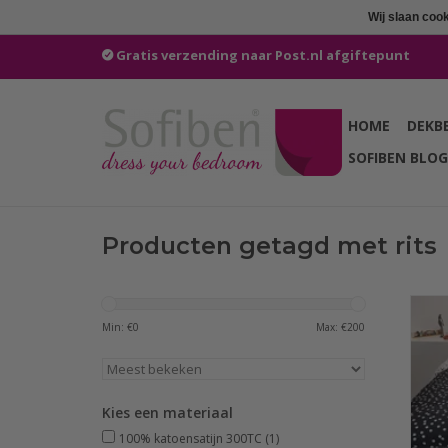
Wij slaan coo
Gratis verzending naar Post.nl afgiftepunt
HOME
DEKB
SOFIBEN BLOG
Producten getagd met rits
doo
Min: €
0
Max: €
200
Dots
van
m
Kies een materiaal
100% katoensatijn 300TC
(1)