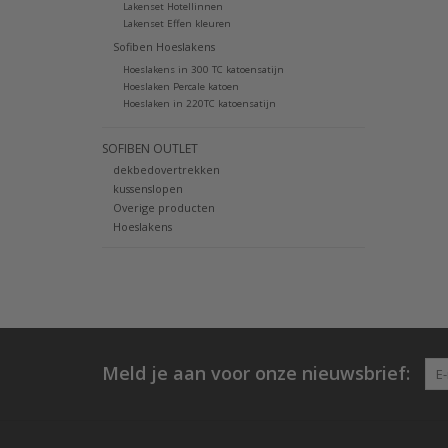
Lakenset Hotellinnen
Lakenset Effen kleuren
Sofiben Hoeslakens
Hoeslakens in 300 TC katoensatijn
Hoeslaken Percale katoen
Hoeslaken in 220TC katoensatijn
SOFIBEN OUTLET
dekbedovertrekken
kussenslopen
Overige producten
Hoeslakens
Meld je aan voor onze nieuwsbrief: