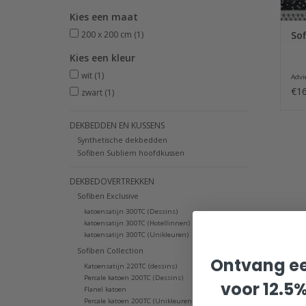
Kies een maat
200 x 200 cm
(1)
Sof
Kies een kleur
wit
(1)
Advie
€16
zwart
(1)
DEKBEDDEN EN KUSSENS
Synthetische dekbedden
Sofiben Subliem hoofdkussen
DEKBEDOVERTREKKEN
Sofiben Exclusive
katoensatijn 300TC (Dessins)
katoensatijn 300TC (Hotellinnen)
katoensatijn 300TC (Unikleuren)
Sofiben Collection
Ontvang ee
Katoensatijn 220TC (dessins)
Percale katoen 200TC (Dessins)
voor 12.5
Flanel katoen
Percale katoen 200TC (Unikleuren)