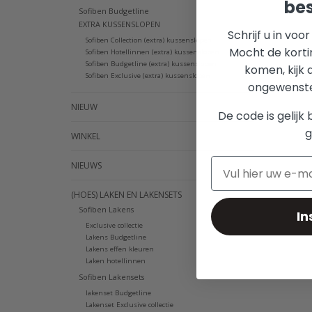
bes
Sofiben Budgetline
EXTRA KUSSENSLOPEN
Schrijf u in voo
Sofiben Collection (extra) kussenslopen
Mocht de korti
Sofiben Hotellinnen (extra) kussenslopen
Sofiben Budgetline (extra) kussenslopen
komen, kijk 
Sofiben Exclusive (extra) kussenslopen
ongewenste 
NIEUW
De code is gelijk 
g
WINKEL
NIEUWS
(HOES) LAKEN EN LAKENSETS
Sofiben Lakens
In
Exclusive collectie
Lakens Budgetline
Lakens effen kleuren
Laken hotellinnen
Sofiben Lakensets
lakenset Budgetline
Lakenset Exclusive collectie