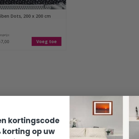
iben Dots, 200 x 200 cm
sprijs:
7,00
Voeg toe
n kortingscode
% korting op uw