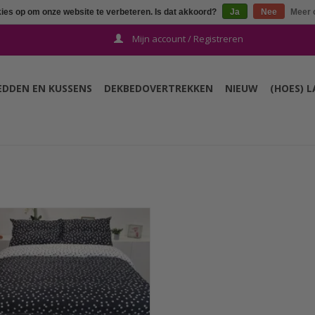
kies op om onze website te verbeteren. Is dat akkoord?
Ja
Nee
Meer 
Mijn account / Registreren
EDDEN EN KUSSENS
DEKBEDOVERTREKKEN
NIEUW
(HOES) 
Sofiben dekbedovertrek met
rlopende rits over 3 zijden, dessin
 zwart/wit, afm. 200 x 200. gemaakt
 300TC katoensatijn en behandeld
et Sanfor. Wordt geleverd met 2
kussenslopen.
TOEVOEGEN AAN WINKELWAGEN