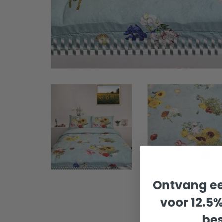
Ontvang ee
voor 12.5
bes