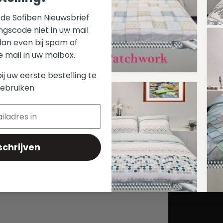
tevens een extra 
r de Sofiben Nieuwsbrief
genieten van een
ngscode niet in uw mail
ATTENTIE: EXTR
dan even bij spam of
KUSSENSLOPEN
mail in uw maibox.
Bij de aankoop 
bij uw eerste bestelling te
automatisch ee
ebruiken
schrijven