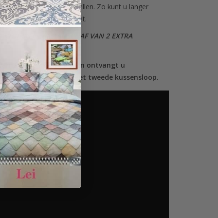
set kussenslopen te bestellen. Zo kunt u langer
 mooie dekbedovertrek set.
A VOORDEEL BIJ AANSCHAF VAN 2 EXTRA
.
van 2 extra kussenslopen ontvangt u
n korting van 20% op het tweede kussensloop.