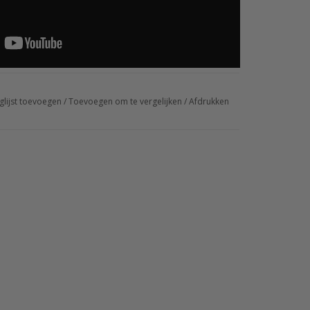
glijst toevoegen
/
Toevoegen om te vergelijken
/
Afdrukken