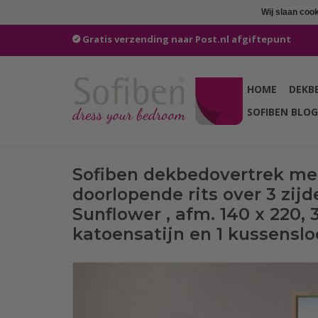
Wij slaan coo
Gratis verzending naar Post.nl afgiftepunt
HOME
DEKB
SOFIBEN BLOG
Sofiben dekbedovertrek me
doorlopende rits over 3 zijd
Sunflower , afm. 140 x 220,
katoensatijn en 1 kussensl