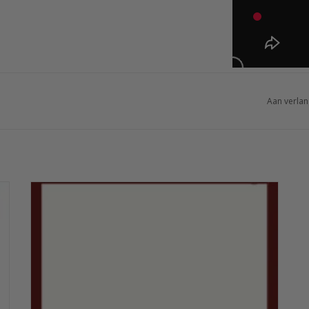
Aan verlan
Een Sofiben dekbedovertrek wordt standaard geleverd met
een dubbel uitgevoerde instopstrook. Wanneer u deze niet
wenst kunnen we deze, tegen een vergoeding van € 10,00,
verwijderen.
TOEVOEGEN AAN WINKELWAGEN