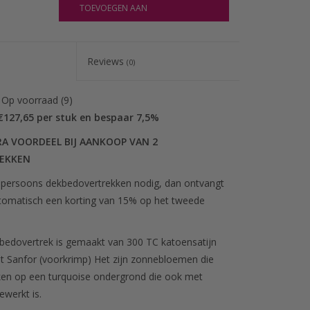
TOEVOEGEN AAN
WINKELWAGEN
Reviews
(0)
:
Op voorraad
(9)
€127,65 per stuk en bespaar 7,5%
RA VOORDEEL BIJ AANKOOP VAN 2
EKKEN
npersoons dekbedovertrekken nodig, dan ontvangt
tomatisch een korting van 15% op het tweede
kbedovertrek is gemaakt van 300 TC katoensatijn
 Sanfor (voorkrimp) Het zijn zonnebloemen die
en op een turquoise ondergrond die ook met
ewerkt is.