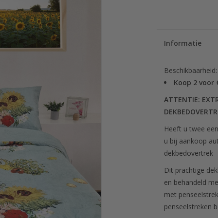
Informatie
Beschikbaarheid
Koop 2 voor 
ATTENTIE: EXT
DEKBEDOVERTR
Heeft u twee ee
u bij aankoop au
dekbedovertrek
Dit prachtige de
en behandeld met
met penseelstrek
penseelstreken b