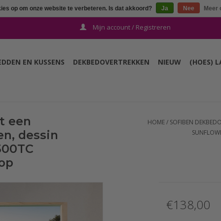
kies op om onze website te verbeteren. Is dat akkoord?
Ja
Nee
Meer 
Mijn account / Registreren
EDDEN EN KUSSENS
DEKBEDOVERTREKKEN
NIEUW
(HOES) 
t een
HOME
/
SOFIBEN DEKBEDO
en, dessin
SUNFLOWER
 300TC
oop
€138,00