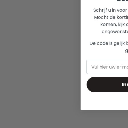
Schrijf u in voo
Mocht de korti
komen, kijk 
ongewenste 
De code is gelijk 
g
In