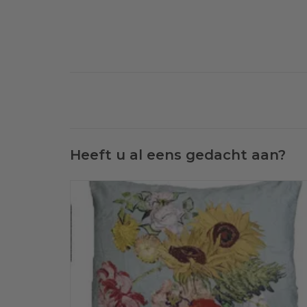
Heeft u al eens gedacht aan?
Een Sofiben dekbedovertrek, dessin Sunflower, wordt
standaard, afhankelijk van de maat, geleverd met 1 of 2
kussenslopen. Bestel nu met voordeel een extra set bij uw
eerste aankoop en ontvang korting op het 2e kussensloop
TOEVOEGEN AAN WINKELWAGEN