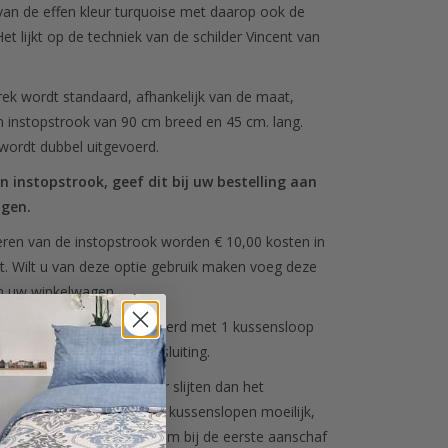
van de effen kleur turquoise met daarop ook de
et lijkt op de techniek van de schilder Vincent van
ek wordt standaard, afhankelijk van de maat,
 instopstrook van 90 cm breed en 45 cm. lang.
wordt dubbel uitgevoerd.
en instopstrook, geef dit bij uw bestelling aan
ngen.
eren van de instopstrook worden € 10,00 kosten in
t. Wilt u van deze optie gebruik maken voeg deze
an uw winkelwagen.
ek wordt standaard geleverd met 1 kussensloop
n voorzien van een hotelsluiting.
jkt dat kussenslopen sneller slijten dan het
n dat het nabestellen van kussenslopen moeilijk,
k is. Sofiben adviseert u om bij de eerste aanschaf