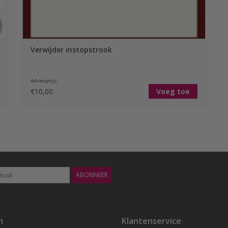
Verwijder instopstrook
Adviesprijs:
€10,00
Voeg toe
ABONNEER
n
Klantenservice