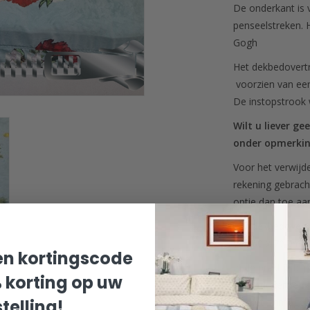
De onderkant is 
penseelstreken. H
Gogh
Het dekbedovertr
voorzien van een
De instopstrook 
Wilt u liever ge
onder opmerki
Voor het verwijd
rekening gebrach
optie dan toe a
Het dekbedovertr
van 60 x 70 cm. e
n kortingscode
In de praktijk bli
% korting op uw
dekbedovertrek e
zo niet onmogelij
telling!