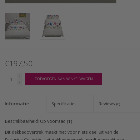
€197,50
+
TOEVOEGEN AAN WINKELWAGEN
-
Informatie
Specificaties
Reviews
(0)
Beschikbaarheid:
Op voorraad
(1)
Dit dekbedovertrek maakt niet voor niets deel uit van de
Exclusive Collectie. Het dekbedovertrek wordt gemaakt van