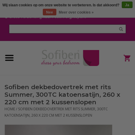
Wij slaan cookies op om onze website te verbeteren. Is dat akkoord?
Ja
Mijn account / Registreren
Nee
Meer over cookies »
Gratis verzending naar Post.nl afgiftepunt
Home
Dekbedden en Kussens
Dekbedovertrekken
Nieuw
Sofiben dekbedovertrek met rits
(Hoes) Laken en Lakensets
Summer, 300TC katoensatijn, 260 x
220 cm met 2 kussenslopen
Sofiben Outlet
HOME
/
SOFIBEN DEKBEDOVERTREK MET RITS SUMMER, 300TC
KATOENSATIJN, 260 X 220 CM MET 2 KUSSENSLOPEN
Sofiben BLOG