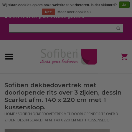
Wij slaan cookies op om onze website te verbeteren. Is dat akkoord?
Ja
Mijn account / Registreren
Nee
Meer over cookies »
Gratis verzending naar Post.nl afgiftepunt
Home
Dekbedden en Kussens
Dekbedovertrekken
Nieuw
Sofiben dekbedovertrek met
(Hoes) Laken en Lakensets
doorlopende rits over 3 zijden, dessin
Scarlet afm. 140 x 220 cm met 1
Sofiben Outlet
kussensloop.
HOME
/
SOFIBEN DEKBEDOVERTREK MET DOORLOPENDE RITS OVER 3
ZIJDEN, DESSIN SCARLET AFM. 140 X 220 CM MET 1 KUSSENSLOOP.
Sofiben BLOG