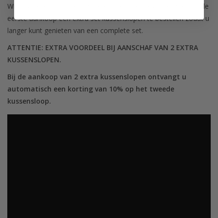
Wij adviseren dan ook, om teleurstellingen te voorkomen, bij de
eerste aankoop een extra set kussenslopen te bestellen zodat u
langer kunt genieten van een complete set.
ATTENTIE: EXTRA VOORDEEL BIJ AANSCHAF VAN 2 EXTRA
KUSSENSLOPEN.
Bij de aankoop van 2 extra kussenslopen ontvangt u
automatisch een korting van 10% op het tweede
kussensloop.