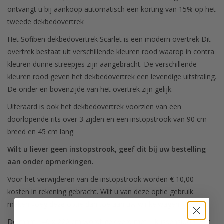
ontvangt u bij aankoop automatisch een korting van 15% op het
tweede dekbedovertrek
Het Sofiben dekbedovertrek Scarlet is een modern overtrek Dit
overtrek bestaat uit verschillende kleuren rood waarop in contra
kleuren dunne streepjes zijn aangebracht. De verschillende
kleuren rood geven het dekbedovertrek een levendige uitstraling.
De onder en bovenzijde van het overtrek zijn gelijk.
Uiteraard is ook het dekbedovertrek voorzien van een
doorlopende rits over 3 zijden en een instopstrook van 90 cm
breed en 45 cm lang.
Wilt u liever geen instopstrook, geef dit bij uw bestelling
aan onder opmerkingen.
Voor het verwijderen van de instopstrook worden € 10,00
kosten in rekening gebracht. Wilt u van deze optie gebruik
maken voeg deze optie dan toe aan uw winkelwagen.
De maat 140 x 220 cm wordt geleverd met 1 kussensloop. Het