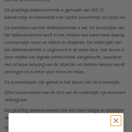
Dit prachtige dekbedovertrek is gemaakt van 300 TC
katoensatijn en behandeld met Sanfor (voorkrimp) en EasyCare.
De basiskleur van het dekbedovertrek is wit. De bovenzijde van
het dekbedovertrek heeft in het midden een band meet daarop
voornamelijk rozen en takken en bladeren. De onderzijde van
het dekbedovertrek is uitgevoerd in de witte kleur. Het dessin is
door middel van digitale printtechniek aangebracht, waardoor
een scherpe belijning van de objecten en heldere kleuren wordt
verkregen en is beter voor mens en milieu.
De kussenslopen zijn geheel in het dessin van de bovenzijde.
Effen kussenslopen van de stof van de onderzijde zijn eveneens
verkrijgbaar.
Een prachtig dekbedovertrek met een heel rustige en landelijke
uitstraling.
Het dekbedovertrek wordt standaard voorzien van een