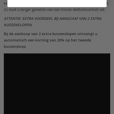
eerste aanschaf tevens een extra set kussenslopen te bestellen.
Zo kunt u langer genieten van een mooie dekbedovertrek set.
ATTENTIE: EXTRA VOORDEEL BIJ AANSCHAF VAN 2 EXTRA
KUSSENSLOPEN.
Bij de aankoop van 2 extra kussenslopen ontvangt u
automatisch een korting van 20% op het tweede
kussensloop.