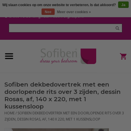
Wij slaan cookies op om onze website te verbeteren. Is dat akkoord?
Ja
Mijn account / Registreren
Nee
Meer over cookies »
Gratis verzending naar Post.nl afgiftepunt
Home
Dekbedden en Kussens
Dekbedovertrekken
Nieuw
Sofiben dekbedovertrek met een
(Hoes) Laken en Lakensets
doorlopende rits over 3 zijden, dessin
Rosas, af, 140 x 220, met 1
Sofiben Outlet
kussensloop
HOME
/
SOFIBEN DEKBEDOVERTREK MET EEN DOORLOPENDE RITS OVER 3
ZIJDEN, DESSIN ROSAS, AF, 140 X 220, MET 1 KUSSENSLOOP
Sofiben BLOG