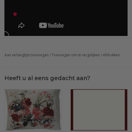
Aan verlanglijst toevoegen
/
Toevoegen om te vergelijken
/
Afdrukken
Heeft u al eens gedacht aan?