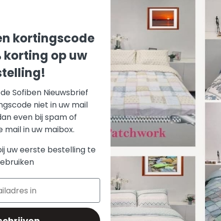
zijn gemaakt, nl
Daarnaast zorgt 
dekbedovertrekke
n kortingscode
heel gemakkelijk
% korting op uw
Mail ons via
cont
telling!
686071.
r de Sofiben Nieuwsbrief
ATTENTIE: EXT
ngscode niet in uw mail
KUSSENSLOPEN.
dan even bij spam of
Bij de aankoop 
mail in uw maibox.
automatisch ee
bij uw eerste bestelling te
De praktijk leert
ebruiken
in de regel snell
Wij adviseren da
eerste aankoop e
langer kunt geni
schrijven