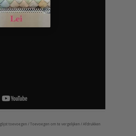
glijst toevoegen
/
Toevoegen om te vergelijken
/
Afdrukken