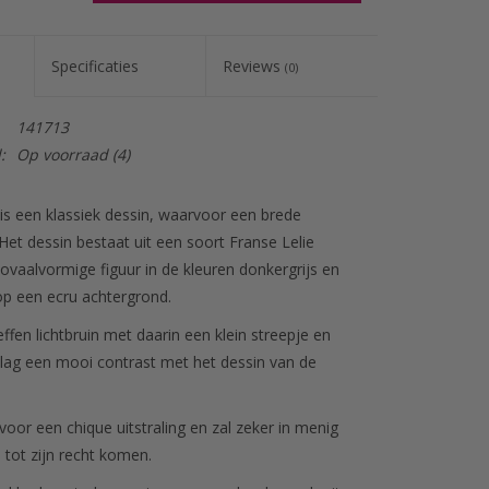
WINKELWAGEN
Specificaties
Reviews
(0)
141713
:
Op voorraad
(4)
 is een klassiek dessin, waarvoor een brede
. Het dessin bestaat uit een soort Franse Lelie
ovaalvormige figuur in de kleuren donkergrijs en
 op een ecru achtergrond.
ffen lichtbruin met daarin een klein streepje en
lag een mooi contrast met het dessin van de
voor een chique uitstraling en zal zeker in menig
tot zijn recht komen.