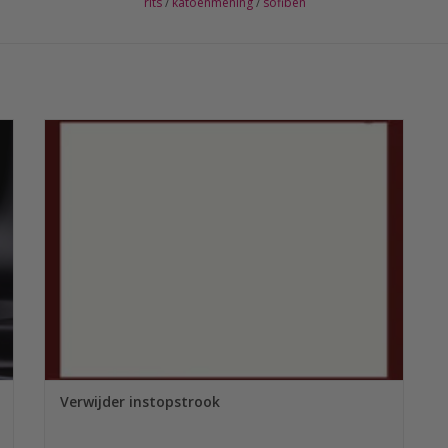
rits
/
katoenmening
/
sofiben
k
Een Sofiben dekbedovertrek wordt standaard geleverd met
n
een dubbel uitgevoerde instopstrook. Wanneer u deze niet
wenst kunnen we deze, tegen een vergoeding van € 10,00,
verwijderen.
TOEVOEGEN AAN WINKELWAGEN
Verwijder instopstrook