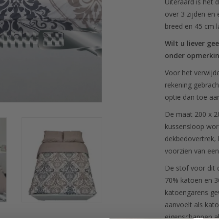
Uiteraard is het
over 3 zijden en
breed en 45 cm l
Wilt u liever ge
onder opmerki
Voor het verwijd
rekening gebrach
optie dan toe a
De maat 200 x 2
kussensloop word
dekbedovertrek, 
voorzien van een 
De stof voor dit
70% katoen en 30
katoengarens gew
aanvoelt als kat
eigenschappen al