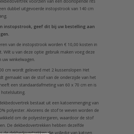
 dekbedovertrek voorzien van een doorlopende rits
 een dubbel uitgevoerde instopstrook van 140 cm
ang.
en instopstrook, geef dit bij uw bestelling aan
ngen.
eren van de instopstrook worden € 10,00 kosten in
t. Wilt u van deze optie gebruik maken voeg deze
an uw winkelwagen.
00 cm wordt geleverd met 2 kussenslopen Het
t gemaakt van de stof van de onderzijde van het
heeft een standaardafmeting van 60 x 70 cm en is
hotelsluiting.
 dekbedovertrek bestaat uit een katoenmenging van
% polyester. Alvorens de stof te weven worden de
ikkeld om de polyestergaren, waardoor de stof
oen. De dekbedovertrekken hebben dezelfde
s de dekbedovertrekken die volledig van katoen