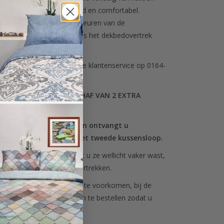
. ademend, vochtregulerend en comfortabel.
de polyesterkern dat de kleuren van de
n langer mooi blijven en is het dekbedovertrek
 in onderhoud.
act@sofiben.com
of bel de klantenservice op 0164-
RA VOORDEEL BIJ AANSCHAF VAN 2 EXTRA
van 2 extra kussenslopen ontvangt u
n korting van 10% op het tweede kussensloop.
 dat kussenslopen, doordat u ze wellicht vaker wast,
er slijten dan de dekbedovertrekken.
n ook, om teleurstellingen te voorkomen, bij de
en extra set kussenslopen te bestellen zodat u
eten van een complete set.