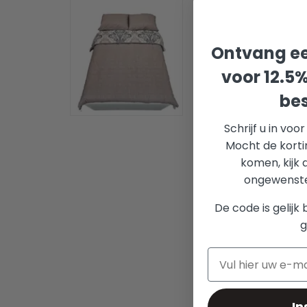
Ontvang ee
voor 12.5
bes
Schrijf u in voo
Mocht de korti
komen, kijk 
ongewenste 
De code is gelijk 
g
In