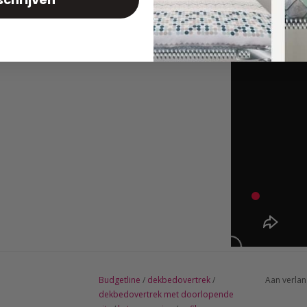
Budgetline
/
dekbedovertrek
/
Aan verlan
dekbedovertrek met doorlopende