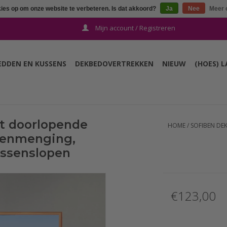
kies op om onze website te verbeteren. Is dat akkoord?
Ja
Nee
Meer 
Mijn account / Registreren
EDDEN EN KUSSENS
DEKBEDOVERTREKKEN
NIEUW
(HOES) 
t doorlopende
HOME
/
SOFIBEN DE
toenmenging,
ussenslopen
€123,00