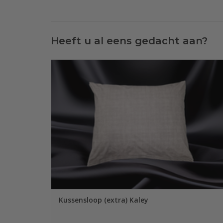
Heeft u al eens gedacht aan?
Een Sofiben dekbedovertrek, dessin Kaley wordt, afhankelij
van de maat, geleverd met 1 of 2 kussenslopen in een effe
lichtbruin kleur met een klein streepje. Bestel een extra set
bij uw eerste aankoop en ontvang 10% korting op het 2e
kussensloop
TOEVOEGEN AAN WINKELWAGEN
Kussensloop (extra) Kaley