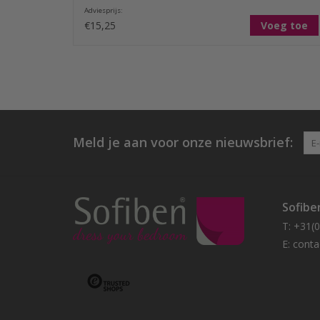
Adviesprijs:
€15,25
Voeg toe
Meld je aan voor onze nieuwsbrief:
Sofibe
T: +31(
E:
conta