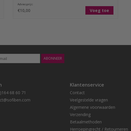
Adviesprijs:
€10,00
Voeg toe
ABONNEER
n
Klantenservice
0)164 68 60 71
Contact
ct@sofiben.com
Veelgestelde vragen
Algemene voorwaarden
Verzending
Betaalmethoden
Herroepingrecht / Retourneren