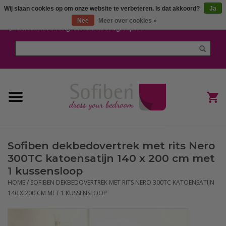
Wij slaan cookies op om onze website te verbeteren. Is dat akkoord?
Ja
Mijn account / Registreren
Nee
Meer over cookies »
Gratis verzending naar Post.nl afgiftepunt
Home
Dekbedden en Kussens
Dekbedovertrekken
Nieuw
Sofiben dekbedovertrek met rits Nero
(Hoes) Laken en Lakensets
300TC katoensatijn 140 x 200 cm met
1 kussensloop
Sofiben Outlet
HOME
/
SOFIBEN DEKBEDOVERTREK MET RITS NERO 300TC KATOENSATIJN
140 X 200 CM MET 1 KUSSENSLOOP
Sofiben BLOG