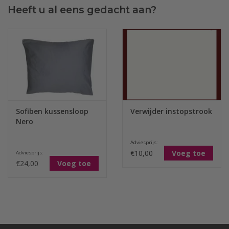
Heeft u al eens gedacht aan?
Sofiben kussensloop
Verwijder instopstrook
Nero
Adviesprijs:
€10,00
Voeg toe
Adviesprijs:
€24,00
Voeg toe