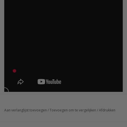
Aan verlanglijst toevoegen
/
Toevoegen om te vergelijken
/
Afdrukken