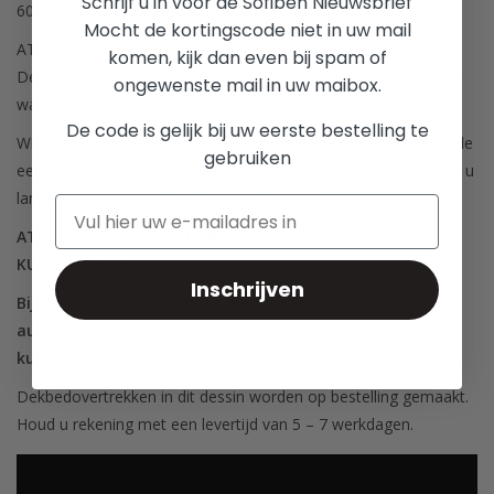
Schrijf u in voor de Sofiben Nieuwsbrief
60 x 70 cm met hotelsluiting.
Mocht de kortingscode niet in uw mail
ATTENTIE:
komen, kijk dan even bij spam of
De praktijk leert dat kussenslopen, doordat u ze wellicht vaker
ongewenste mail in uw maibox.
wast, in de regel sneller slijten dan de dekbedovertrekken.
De code is gelijk bij uw eerste bestelling te
Wij adviseren dan ook, om teleurstellingen te voorkomen, bij de
gebruiken
eerste aankoop een extra set kussenslopen te bestellen zodat u
langer kunt genieten van een complete set.
ATTENTIE: EXTRA VOORDEEL BIJ AANSCHAF VAN 2 EXTRA
KUSSENSLOPEN.
Inschrijven
Bij de aankoop van 2 extra kussenslopen ontvangt u
automatisch een korting van 20% op het tweede
kussensloop.
Dekbedovertrekken in dit dessin worden op bestelling gemaakt.
Houd u rekening met een levertijd van 5 – 7 werkdagen.