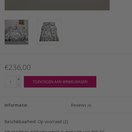
€236,00
+
TOEVOEGEN AAN WINKELWAGEN
-
Informatie
Reviews
(0)
Beschikbaarheid:
Op voorraad
(2)
Dit prachtige dekbedovertrek is gemaakt van 300 TC