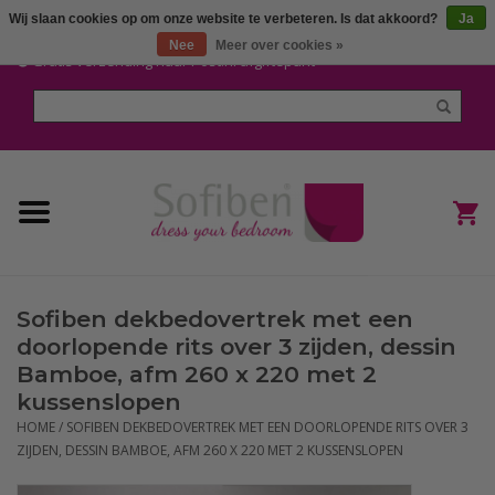
Wij slaan cookies op om onze website te verbeteren. Is dat akkoord?
Ja
Mijn account / Registreren
Nee
Meer over cookies »
Gratis verzending naar Post.nl afgiftepunt
Home
Dekbedden en Kussens
Dekbedovertrekken
Nieuw
Sofiben dekbedovertrek met een
(Hoes) Laken en Lakensets
doorlopende rits over 3 zijden, dessin
Bamboe, afm 260 x 220 met 2
Sofiben Outlet
kussenslopen
HOME
/
SOFIBEN DEKBEDOVERTREK MET EEN DOORLOPENDE RITS OVER 3
ZIJDEN, DESSIN BAMBOE, AFM 260 X 220 MET 2 KUSSENSLOPEN
Sofiben BLOG