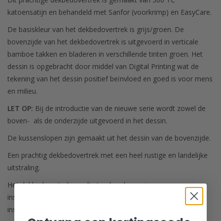
katoensatijn en behandeld met Sanfor (voorkrimp) en EasyCare.
De basiskleur van het dekbedovertrek is grijs/groen. De
bovenzijde van het dekbedovertrek is uitgevoerd in verticale
bamboe takken en bladeren in verschillende tinten groen. Het
dessin is opgebracht door middel van Digital Printing wat de
tekening van het dessin positief beïnvloed en goed is voor mens
en milieu.
LET OP:
Bij de introductie van de nieuwe serie wordt zowel de
boven- als de onderzijde uitgevoerd in het dessin.
De kussenslopen zijn gemaakt uit het dessin van de bovenzijde.
Een prachtig dekbedovertrek met een heel rustige en landelijke
uitstraling.
Het dekbedovertrek wordt standaard voorzien van een
instopstrook van 180 cm breed en 45 cm. lang. De
instopstrook wordt dubbel uitgevoerd.