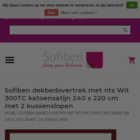
Wij slaan cookies op om onze website te verbeteren. Is dat akkoord?
Ja
Mijn account / Registreren
Nee
Meer over cookies »
Gratis verzending naar Post.nl afgiftepunt
Home
Dekbedden en Kussens
Dekbedovertrekken
Nieuw
Sofiben dekbedovertrek met rits Wit
(Hoes) Laken en Lakensets
300TC katoensatijn 240 x 220 cm
met 2 kussenslopen
Sofiben Outlet
HOME
/
SOFIBEN DEKBEDOVERTREK MET RITS WIT 300TC KATOENSATIJN
240 X 220 CM MET 2 KUSSENSLOPEN
Sofiben BLOG