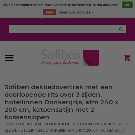
Wij slaan cookies op om onze website te verbeteren. Is dat akkoord?
Ja
Mijn account / Registreren
Nee
Meer over cookies »
Gratis verzending naar Post.nl afgiftepunt
Home
Dekbedden en Kussens
Dekbedovertrekken
Nieuw
Sofiben dekbedovertrek met een
(Hoes) Laken en Lakensets
doorlopende rits over 3 zijden,
hotellinnen Donkergrijs, afm 240 x
Sofiben Outlet
200 cm, katoensatijn met 2
kussenslopen
Sofiben BLOG
HOME
/
SOFIBEN DEKBEDOVERTREK MET EEN DOORLOPENDE RITS OVER 3
ZIJDEN, HOTELLINNEN DONKERGRIJS, AFM 240 X 200 CM, KATOENSATIJN