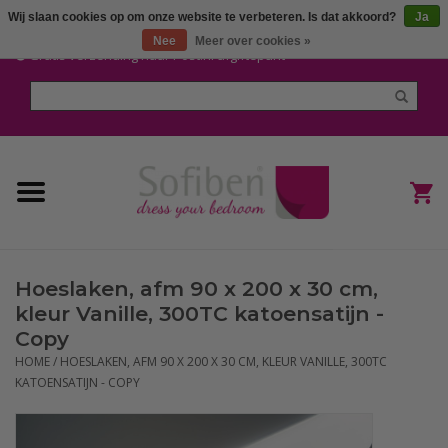
Wij slaan cookies op om onze website te verbeteren. Is dat akkoord?
Ja
Mijn account / Registreren
Nee
Meer over cookies »
Gratis verzending naar Post.nl afgiftepunt
Home
Dekbedden en Kussens
Dekbedovertrekken
Nieuw
Hoeslaken, afm 90 x 200 x 30 cm,
(Hoes) Laken en Lakensets
kleur Vanille, 300TC katoensatijn -
Copy
Sofiben Outlet
HOME
/
HOESLAKEN, AFM 90 X 200 X 30 CM, KLEUR VANILLE, 300TC
KATOENSATIJN - COPY
Sofiben BLOG