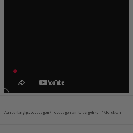
Aan verlanglijst toevoegen
/
Toevoegen om te vergelijken
/
Afdrukken