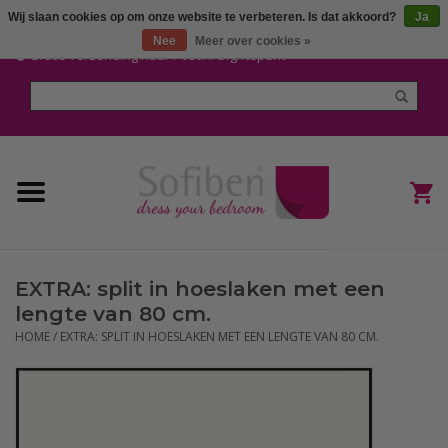
Wij slaan cookies op om onze website te verbeteren. Is dat akkoord?
Ja
Mijn account / Registreren
Nee
Meer over cookies »
Gratis verzending naar Post.nl afgiftepunt
Home
Dekbedden en Kussens
Dekbedovertrekken
Nieuw
EXTRA: split in hoeslaken met een
(Hoes) Laken en Lakensets
lengte van 80 cm.
HOME
/
EXTRA: SPLIT IN HOESLAKEN MET EEN LENGTE VAN 80 CM.
Sofiben Outlet
Sofiben BLOG