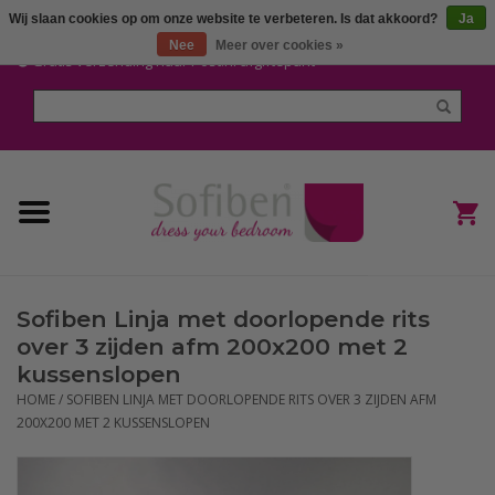
Wij slaan cookies op om onze website te verbeteren. Is dat akkoord?
Ja
Mijn account / Registreren
Nee
Meer over cookies »
Gratis verzending naar Post.nl afgiftepunt
Home
Dekbedden en Kussens
Dekbedovertrekken
Nieuw
Sofiben Linja met doorlopende rits
(Hoes) Laken en Lakensets
over 3 zijden afm 200x200 met 2
kussenslopen
Sofiben Outlet
HOME
/
SOFIBEN LINJA MET DOORLOPENDE RITS OVER 3 ZIJDEN AFM
200X200 MET 2 KUSSENSLOPEN
Sofiben BLOG