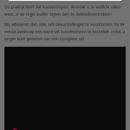
De praktijk leert dat kussenslopen, doordat u ze wellicht vaker
wast, in de regel sneller slijten dan de dekbedovertrekken.
Wij adviseren dan ook, om teleurstellingen te voorkomen, bij de
eerste aankoop een extra set kussenslopen te bestellen zodat u
langer kunt genieten van een complete set.