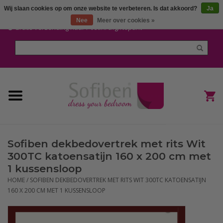
Wij slaan cookies op om onze website te verbeteren. Is dat akkoord?
Ja
Mijn account / Registreren
Nee
Meer over cookies »
Gratis verzending naar Post.nl afgiftepunt
Home
Dekbedden en Kussens
Dekbedovertrekken
Nieuw
Sofiben dekbedovertrek met rits Wit
(Hoes) Laken en Lakensets
300TC katoensatijn 160 x 200 cm met
1 kussensloop
Sofiben Outlet
HOME
/
SOFIBEN DEKBEDOVERTREK MET RITS WIT 300TC KATOENSATIJN
160 X 200 CM MET 1 KUSSENSLOOP
Sofiben BLOG