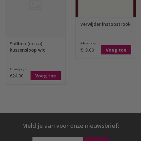
Verwijder instopstrook
Sofiben (extra)
Adviesprijs:
€10,00
Voeg toe
kussensloop wit
Adviesprijs:
€24,00
Voeg toe
Meld je aan voor onze nieuwsbrief: