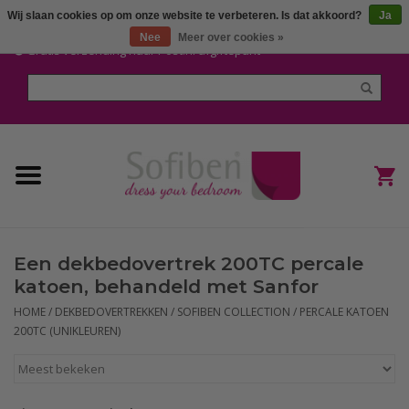
Wij slaan cookies op om onze website te verbeteren. Is dat akkoord?
Ja
Mijn account / Registreren
Nee
Meer over cookies »
Gratis verzending naar Post.nl afgiftepunt
Home
Dekbedden en Kussens
Dekbedovertrekken
Nieuw
Een dekbedovertrek 200TC percale
(Hoes) Laken en Lakensets
katoen, behandeld met Sanfor
HOME
/
DEKBEDOVERTREKKEN
/
SOFIBEN COLLECTION
/
PERCALE KATOEN
Sofiben Outlet
200TC (UNIKLEUREN)
Sofiben BLOG