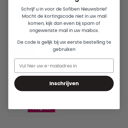
Sofiben Budgetline (extra) kussenslopen
Schrijf u in voor de Sofiben Nieuwsbrief
Sofiben Exclusive (extra) kussenslopen
Mocht de kortingscode niet in uw mail
komen, kijk dan even bij spam of
ongewenste mail in uw maibox.
De code is gelijk bij uw eerste bestelling te
gebruiken
Sofiben Uni (effen)
kleur
Inschrijven
Adviesprijs:
€113,50
Voeg toe